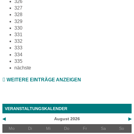
326
327
328
329
330
331
332
333
334
335
nächste
WEITERE EINTRÄGE ANZEIGEN
VERANSTALTUNGSKALENDER
◀
August 2026
▶
Mo
Di
Mi
Do
Fr
Sa
So