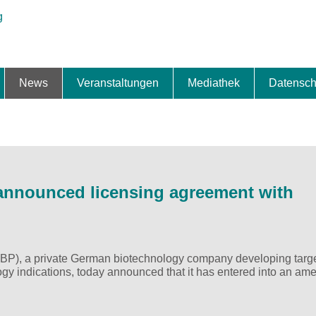
News
Veranstaltungen
Mediathek
Datensch
ung & Expansion
erbe & Preise
fte
ng & Finanzierung
ionalisierung
s
News-BB
Interviews
Portraits
Spezialthema
Newsletter-Anmeldung
Newsletter-Archiv
TOP-Veranstaltungen
Veranstaltungen-Archiv
Fact Sheet
Pressekontakt
Pressemitteilungen
Publikationen
Fotogalerie
Videogalerie
Datensc
 announced licensing agreement with
3BP), a private German biotechnology company developing targ
ogy indications, today announced that it has entered into an a