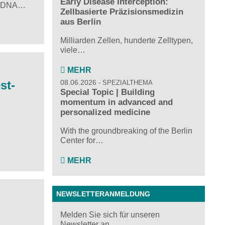
Early Disease Interception:
der DNA…
Zellbasierte Präzisionsmedizin
aus Berlin
Milliarden Zellen, hunderte Zelltypen,
viele…
MEHR
st-
08.06.2026
SPEZIALTHEMA
Special Topic | Building
momentum in advanced and
personalized medicine
With the groundbreaking of the Berlin
Center for…
MEHR
NEWSLETTERANMELDUNG
Melden Sie sich für unseren
Newsletter an ...