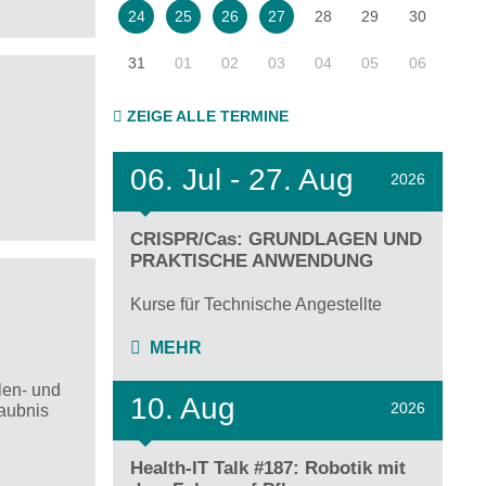
28
29
30
24
25
26
27
31
01
02
03
04
05
06
ZEIGE ALLE TERMINE
06.
Jul - 27.
Aug
2026
CRISPR/Cas: GRUNDLAGEN UND
PRAKTISCHE ANWENDUNG
Kurse für Technische Angestellte
MEHR
len- und
10. Aug
2026
aubnis
Health-IT Talk #187: Robotik mit