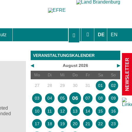
utz
DE
EN
hutzhinweise und Einverständniserklärungen
VERANSTALTUNGSKALENDER
NEWSLETTER
◀
August 2026
▶
Mo
Di
Mi
Do
Fr
Sa
So
27
28
29
30
31
01
02
06
03
04
05
07
08
09
eted
10
11
12
13
14
15
16
mended
17
18
19
20
21
22
23