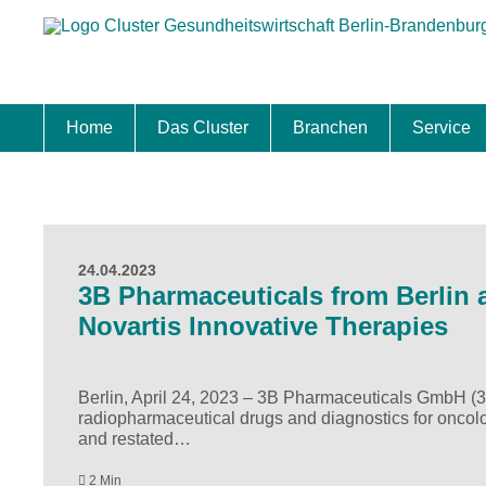
Home
Das Cluster
Branchen
Service
Standort
Clustermanagement
Clusterbeirat
Masterplan
Schwerpunkte
Mitgliedschaften
Zukunftsprojekte Berlin Brandenburg
Biotech & Pharma
Medtech & Digital Health
Versorgung
Ansiedl
Wettbew
Fachkrä
Förderu
Internat
Startup
Förder
24.04.2023
3B Pharmaceuticals from Berlin
Novartis Innovative Therapies
Berlin, April 24, 2023 – 3B Pharmaceuticals GmbH (
radiopharmaceutical drugs and diagnostics for oncol
and restated…
2 Min