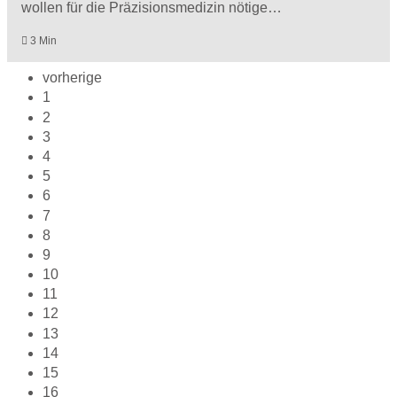
wollen für die Präzisionsmedizin nötige…
3 Min
vorherige
1
2
3
4
5
6
7
8
9
10
11
12
13
14
15
16