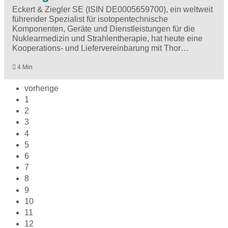
Eckert & Ziegler SE (ISIN DE0005659700), ein weltweit
führender Spezialist für isotopentechnische
Komponenten, Geräte und Dienstleistungen für die
Nuklearmedizin und Strahlentherapie, hat heute eine
Kooperations- und Liefervereinbarung mit Thor…
4 Min
vorherige
1
2
3
4
5
6
7
8
9
10
11
12