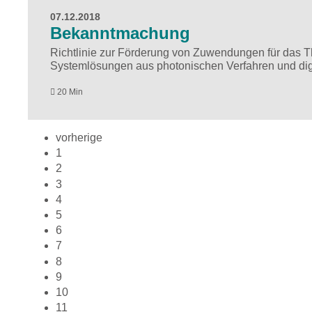
07.12.2018
Bekanntmachung
Richtlinie zur Förderung von Zuwendungen für das 
Systemlösungen aus photonischen Verfahren und digi
20 Min
vorherige
1
2
3
4
5
6
7
8
9
10
11