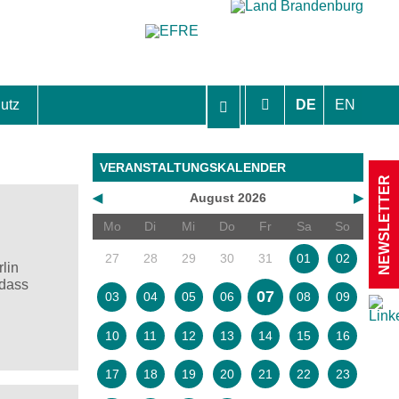
utz
DE
EN
hutzhinweise und Einverständniserklärungen
VERANSTALTUNGSKALENDER
NEWSLETTER
◀
August 2026
▶
Mo
Di
Mi
Do
Fr
Sa
So
27
28
29
30
31
01
02
lin
 dass
07
03
04
05
06
08
09
10
11
12
13
14
15
16
17
18
19
20
21
22
23