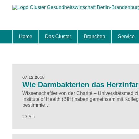
Home
Das Cluster
Branchen
Service
Standort
Clustermanagement
Clusterbeirat
Masterplan
Schwerpunkte
Mitgliedschaften
Zukunftsprojekte Berlin Brandenburg
Biotech & Pharma
Medtech & Digital Health
Versorgung
Ansiedl
Wettbew
Fachkrä
Förderu
Internat
Startup
Förder
07.12.2018
Wie Darmbakterien das Herzinfar
Wissenschaftler von der Charité – Universitätsmedizin
Institute of Health (BIH) haben gemeinsam mit Kolle
bestimmte…
3 Min