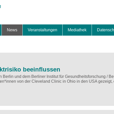
News
Veranstaltungen
Mediathek
Datensch
ung & Expansion
erbe & Preise
fte
ng & Finanzierung
ionalisierung
s
News-BB
Interviews
Portraits
Spezialthema
Newsletter-Anmeldung
Newsletter-Archiv
TOP-Veranstaltungen
Veranstaltungen-Archiv
Fact Sheet
Pressekontakt
Pressemitteilungen
Publikationen
Fotogalerie
Videogalerie
Datensc
ktrisiko beeinflussen
 Berlin und dem Berliner Institut für Gesundheitsforschung / Ber
gen*innen von der Cleveland Clinic in Ohio in den USA gezeigt,