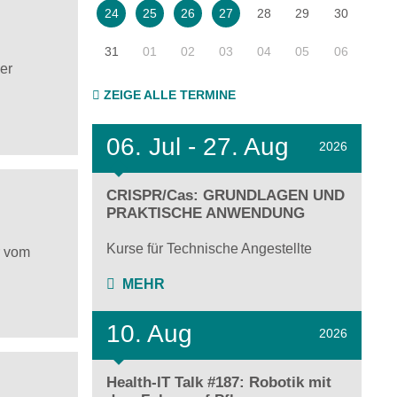
28
29
30
24
25
26
27
31
01
02
03
04
05
06
er
ZEIGE ALLE TERMINE
06.
Jul - 27.
Aug
2026
CRISPR/Cas: GRUNDLAGEN UND
PRAKTISCHE ANWENDUNG
Kurse für Technische Angestellte
r vom
MEHR
10. Aug
2026
Health-IT Talk #187: Robotik mit