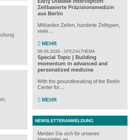
Early Disease Interception:
Zellbasierte Präzisionsmedizin
aus Berlin
Milliarden Zellen, hunderte Zelltypen,
viele…
rschung
MEHR
08.06.2026
SPEZIALTHEMA
Special Topic | Building
momentum in advanced and
personalized medicine
With the groundbreaking of the Berlin
Center for…
en,
MEHR
NEWSLETTERANMELDUNG
Melden Sie sich für unseren
Newsletter an ...