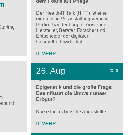
dem Fokus auf Pflege
rm
Der Health-IT Talk (HITT) ist eine
monatliche Veranstaltungsreihe in
Berlin-Brandenburg für Anwender,
tarting
Hersteller, Berater, Forscher und
Entscheider der digitalen
Gesundheitswirtschaft.
MEHR
26. Aug
2026
Epigenetik und die große Frage:
Beeinflusst die Umwelt unser
um
Erbgut?
verbund
Kurse für Technische Angestellte
MEHR