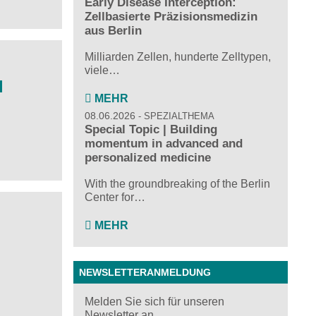
Early Disease Interception:
Zellbasierte Präzisionsmedizin
aus Berlin
Milliarden Zellen, hunderte Zelltypen,
viele…
l
MEHR
08.06.2026
SPEZIALTHEMA
Special Topic | Building
momentum in advanced and
personalized medicine
With the groundbreaking of the Berlin
Center for…
MEHR
NEWSLETTERANMELDUNG
Melden Sie sich für unseren
Newsletter an ...