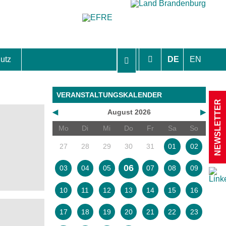
utz
DE
EN
hutzhinweise und Einverständniserklärungen
VERANSTALTUNGSKALENDER
NEWSLETTER
◀
August 2026
▶
Mo
Di
Mi
Do
Fr
Sa
So
27
28
29
30
31
01
02
06
03
04
05
07
08
09
10
11
12
13
14
15
16
17
18
19
20
21
22
23