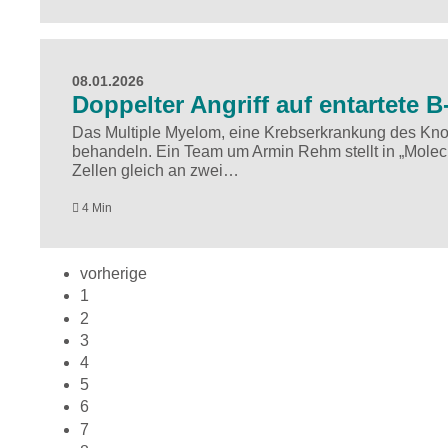
08.01.2026
Doppelter Angriff auf entartete B
Das Multiple Myelom, eine Krebserkrankung des Kno
behandeln. Ein Team um Armin Rehm stellt in „Molecu
Zellen gleich an zwei…
4 Min
vorherige
1
2
3
4
5
6
7