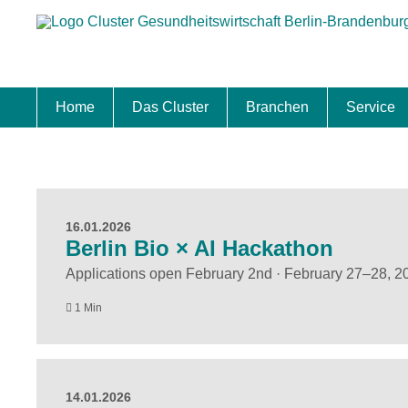
Home
Das Cluster
Branchen
Service
Standort
Clustermanagement
Clusterbeirat
Masterplan
Schwerpunkte
Mitgliedschaften
Zukunftsprojekte Berlin Brandenburg
Biotech & Pharma
Medtech & Digital Health
Versorgung
Ansiedl
Wettbew
Fachkrä
Förderu
Internat
Startup
Förder
16.01.2026
Berlin Bio × AI Hackathon
Applications open February 2nd · February 27–28, 20
1 Min
14.01.2026