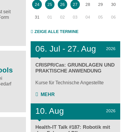
28
29
30
24
25
26
27
t seit
31
01
02
03
04
05
06
 Form
ZEIGE ALLE TERMINE
06.
Jul - 27.
Aug
2026
CRISPR/Cas: GRUNDLAGEN UND
ools
PRAKTISCHE ANWENDUNG
ei
Kurse für Technische Angestellte
Bedarf
MEHR
10. Aug
2026
Health-IT Talk #187: Robotik mit