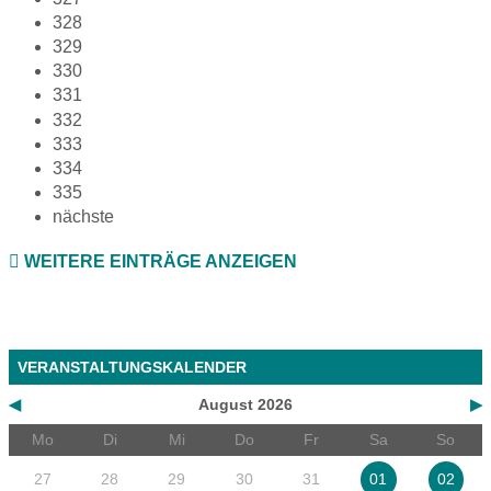
328
329
330
331
332
333
334
335
nächste
WEITERE EINTRÄGE ANZEIGEN
VERANSTALTUNGSKALENDER
◀
August 2026
▶
Mo
Di
Mi
Do
Fr
Sa
So
27
28
29
30
31
01
02