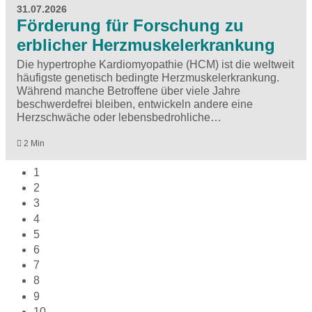
31.07.2026
Förderung für Forschung zu
erblicher Herzmuskelerkrankung
Die hypertrophe Kardiomyopathie (HCM) ist die weltweit
häufigste genetisch bedingte Herzmuskelerkrankung.
Während manche Betroffene über viele Jahre
beschwerdefrei bleiben, entwickeln andere eine
Herzschwäche oder lebensbedrohliche…
2 Min
1
2
3
4
5
6
7
8
9
10