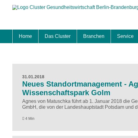
Home
Das Cluster
Branchen
Service
Standort
Clustermanagement
Clusterbeirat
Masterplan
Schwerpunkte
Mitgliedschaften
Zukunftsprojekte Berlin Brandenburg
Biotech & Pharma
Medtech & Digital Health
Versorgung
Ansiedl
Wettbew
Fachkrä
Förderu
Internat
Startup
Förder
31.01.2018
Neues Standortmanagement - Agn
Wissenschaftspark Golm
Agnes von Matuschka führt ab 1. Januar 2018 die 
GmbH, die von der Landeshauptstadt Potsdam und d
4 Min