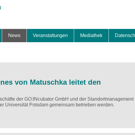
News
Veranstaltungen
Mediathek
Datensch
ung & Expansion
erbe & Preise
fte
ng & Finanzierung
ionalisierung
s
News-BB
Interviews
Portraits
Spezialthema
Newsletter-Anmeldung
Newsletter-Archiv
TOP-Veranstaltungen
Veranstaltungen-Archiv
Fact Sheet
Pressekontakt
Pressemitteilungen
Publikationen
Fotogalerie
Videogalerie
Datensc
es von Matuschka leitet den
Geschäfte der GO:INcubator GmbH und der Standortmanagement
er Universität Potsdam gemeinsam betrieben werden.