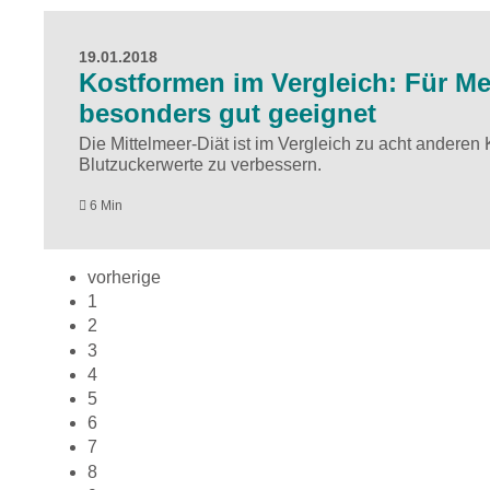
19.01.2018
Kostformen im Vergleich: Für Men
besonders gut geeignet
Die Mittelmeer-Diät ist im Vergleich zu acht andere
Blutzuckerwerte zu verbessern.
6 Min
vorherige
1
2
3
4
5
6
7
8