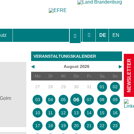
utz
DE
EN
hutzhinweise und Einverständniserklärungen
VERANSTALTUNGSKALENDER
NEWSLETTER
◀
August 2026
▶
Mo
Di
Mi
Do
Fr
Sa
So
27
28
29
30
31
01
02
 Golm
06
03
04
05
07
08
09
10
11
12
13
14
15
16
17
18
19
20
21
22
23