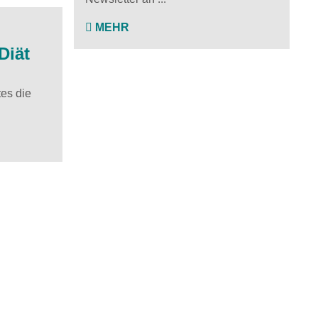
MEHR
Diät
tes die