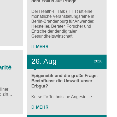
dem Fokus auf Pflege
Der Health-IT Talk (HITT) ist eine
monatliche Veranstaltungsreihe in
Berlin-Brandenburg für Anwender,
Hersteller, Berater, Forscher und
Entscheider der digitalen
Gesundheitswirtschaft.
MEHR
26. Aug
2026
rité
Epigenetik und die große Frage:
Beeinflusst die Umwelt unser
Erbgut?
liner
edizin…
Kurse für Technische Angestellte
MEHR