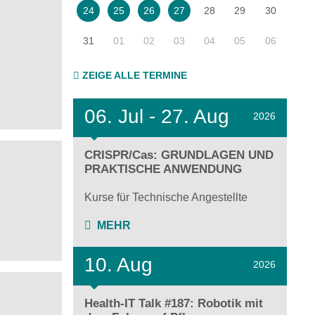
28
29
30
24
25
26
27
31
01
02
03
04
05
06
ZEIGE ALLE TERMINE
06.
Jul - 27.
Aug
2026
CRISPR/Cas: GRUNDLAGEN UND
PRAKTISCHE ANWENDUNG
Kurse für Technische Angestellte
MEHR
10. Aug
2026
Health-IT Talk #187: Robotik mit