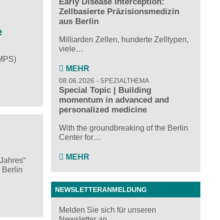
Early Disease Interception:
Zellbasierte Präzisionsmedizin
aus Berlin
e
Milliarden Zellen, hunderte Zelltypen,
viele…
(MPS)
MEHR
08.06.2026
SPEZIALTHEMA
Special Topic | Building
momentum in advanced and
personalized medicine
With the groundbreaking of the Berlin
Center for…
MEHR
 Jahres“
 Berlin
NEWSLETTERANMELDUNG
Melden Sie sich für unseren
Newsletter an ...