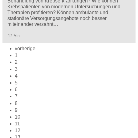
Behandlung von Krebserkrankungen? Wie können
Krebspatienten von modernen Untersuchungen und
Therapien profitieren? Können ambulante und
stationäre Versorgungsangebote noch besser
miteinander verzahnt…
2 Min
vorherige
1
2
3
4
5
6
7
8
9
10
11
12
13