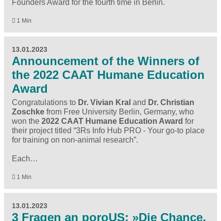
Founders Award for the fourth time in Berlin.
1 Min
13.01.2023
Announcement of the Winners of
the 2022 CAAT Humane Education
Award
Congratulations to
Dr. Vivian Kral
and
Dr. Christian
Zoschke
from Free University Berlin, Germany, who
won the
2022 CAAT Humane Education Award
for
their project titled “3Rs Info Hub PRO - Your go-to place
for training on non-animal research”.
Each…
1 Min
13.01.2023
3 Fragen an poroUS: »Die Chance,