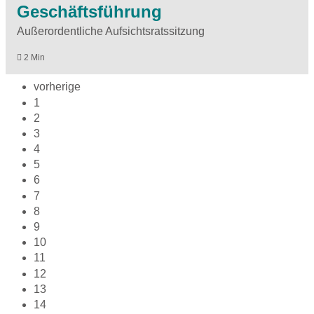
Geschäftsführung
Außerordentliche Aufsichtsratssitzung
2 Min
vorherige
1
2
3
4
5
6
7
8
9
10
11
12
13
14