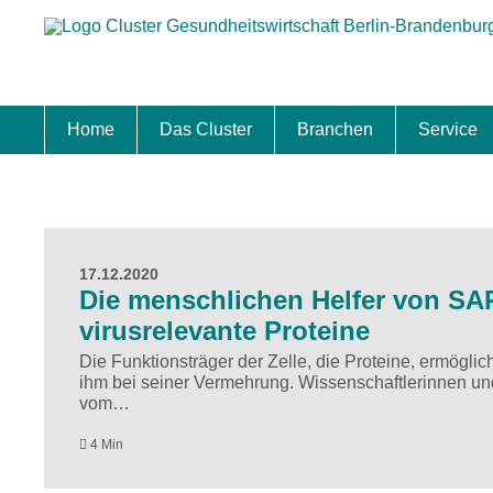
Home
Das Cluster
Branchen
Service
Standort
Clustermanagement
Clusterbeirat
Masterplan
Schwerpunkte
Mitgliedschaften
Zukunftsprojekte Berlin Brandenburg
Biotech & Pharma
Medtech & Digital Health
Versorgung
Ansiedl
Wettbew
Fachkrä
Förderu
Internat
Startup
Förder
17.12.2020
Die menschlichen Helfer von SAR
virusrelevante Proteine
Die Funktionsträger der Zelle, die Proteine, ermöglic
ihm bei seiner Vermehrung. Wissenschaftlerinnen und
vom…
4 Min