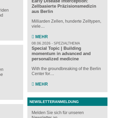
Early Disease Interception:
Zellbasierte Präzisionsmedizin
riden
aus Berlin
nd
Milliarden Zellen, hunderte Zelltypen,
viele…
MEHR
08.06.2026
SPEZIALTHEMA
Special Topic | Building
momentum in advanced and
personalized medicine
With the groundbreaking of the Berlin
en
Center for…
he
MEHR
NEWSLETTERANMELDUNG
Melden Sie sich für unseren
Newsletter an ...