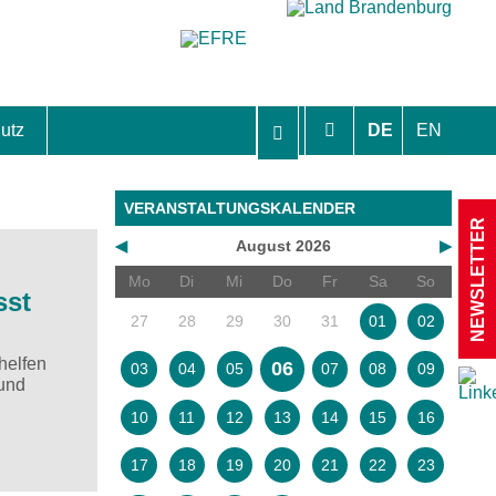
utz
DE
EN
hutzhinweise und Einverständniserklärungen
VERANSTALTUNGSKALENDER
NEWSLETTER
◀
August 2026
▶
Mo
Di
Mi
Do
Fr
Sa
So
sst
27
28
29
30
31
01
02
 helfen
06
03
04
05
07
08
09
 und
10
11
12
13
14
15
16
17
18
19
20
21
22
23