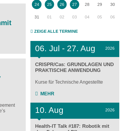
28
29
30
24
25
26
27
31
01
02
03
04
05
06
mmit
ZEIGE ALLE TERMINE
06.
Jul - 27.
Aug
2026
CRISPR/Cas: GRUNDLAGEN UND
PRAKTISCHE ANWENDUNG
y
Kurse für Technische Angestellte
MEHR
reement
10. Aug
2026
e’s
Health-IT Talk #187: Robotik mit