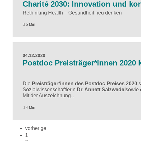
Charité 2030: Innovation und k
Rethinking Health – Gesundheit neu denken
5 Min
04.12.2020
Postdoc Preisträger*innen 202
Die
Preisträger*innen des Postdoc-Preises 2020
s
Sozialwissenschaftlerin
Dr. Annett Salzwedel
sowie 
Mit der Auszeichnung…
4 Min
vorherige
1