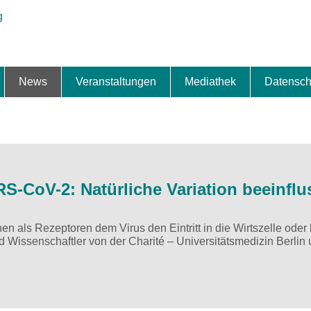
News
Veranstaltungen
Mediathek
Datensch
ung & Expansion
erbe & Preise
fte
ng & Finanzierung
ionalisierung
s
News-BB
Interviews
Portraits
Spezialthema
Newsletter-Anmeldung
Newsletter-Archiv
TOP-Veranstaltungen
Veranstaltungen-Archiv
Fact Sheet
Pressekontakt
Pressemitteilungen
Publikationen
Fotogalerie
Videogalerie
Datensc
S-CoV-2: Natürliche Variation beeinflu
hen als Rezeptoren dem Virus den Eintritt in die Wirtszelle oder
 Wissenschaftler von der Charité – Universitätsmedizin Berlin