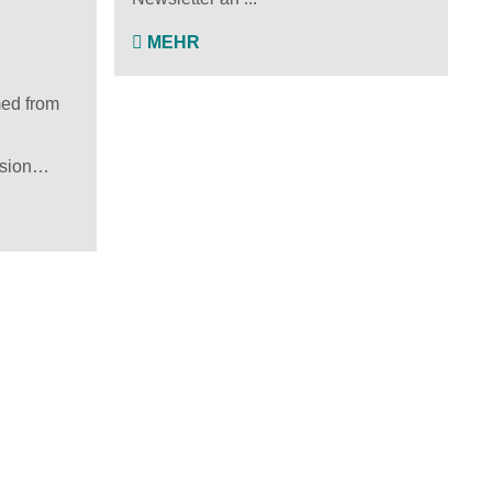
MEHR
med from
ission…