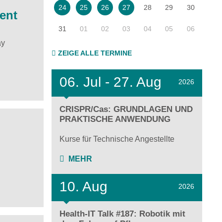
28
29
30
24
25
26
27
ent
31
01
02
03
04
05
06
ay
ZEIGE ALLE TERMINE
06.
Jul - 27.
Aug
2026
CRISPR/Cas: GRUNDLAGEN UND
PRAKTISCHE ANWENDUNG
Kurse für Technische Angestellte
MEHR
10. Aug
2026
Health-IT Talk #187: Robotik mit