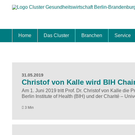
Home
Das Cluster
Branchen
Service
Standort
Clustermanagement
Clusterbeirat
Masterplan
Schwerpunkte
Mitgliedschaften
Zukunftsprojekte Berlin Brandenburg
Biotech & Pharma
Medtech & Digital Health
Versorgung
Ansiedl
Wettbew
Fachkrä
Förderu
Internat
Startup
Förder
31.05.2019
Christof von Kalle wird BIH Chai
Am 1. Juni 2019 tritt Prof. Dr. Christof von Kalle die
Berlin Institute of Health (BIH) und der Charité – Un
3 Min