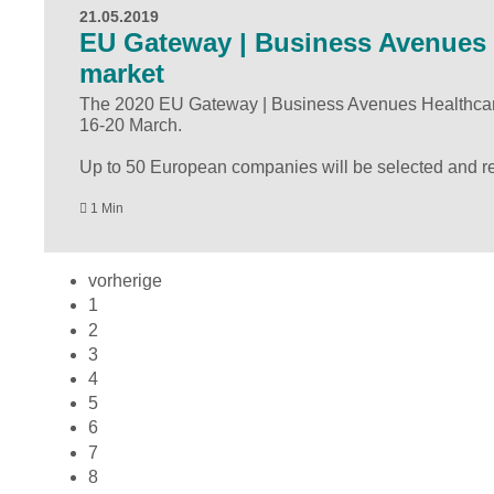
21.05.2019
EU Gateway | Business Avenues 
market
The 2020 EU Gateway | Business Avenues Healthcare
16-20 March.
Up to 50 European companies will be selected and re
1 Min
vorherige
1
2
3
4
5
6
7
8