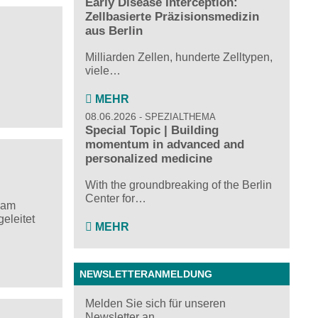
Early Disease Interception:
Zellbasierte Präzisionsmedizin
aus Berlin
Milliarden Zellen, hunderte Zelltypen,
viele…
MEHR
08.06.2026
SPEZIALTHEMA
Special Topic | Building
momentum in advanced and
personalized medicine
With the groundbreaking of the Berlin
Center for…
 am
eleitet
MEHR
NEWSLETTERANMELDUNG
Melden Sie sich für unseren
Newsletter an ...