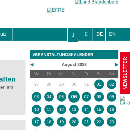
utz
DE
EN
hutzhinweise und Einverständniserklärungen
VERANSTALTUNGSKALENDER
NEWSLETTER
◀
August 2026
▶
Mo
Di
Mi
Do
Fr
Sa
So
aften
27
28
29
30
31
01
02
ften am
06
03
04
05
07
08
09
10
11
12
13
14
15
16
17
18
19
20
21
22
23