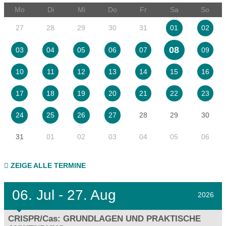
Mo
Di
Mi
Do
Fr
Sa
So
27
28
29
30
31
01
02
08
03
04
05
06
07
09
10
11
12
13
14
15
16
17
18
19
20
21
22
23
28
29
30
24
25
26
27
31
01
02
03
04
05
06
ZEIGE ALLE TERMINE
06.
Jul - 27.
Aug
2026
CRISPR/Cas: GRUNDLAGEN UND PRAKTISCHE