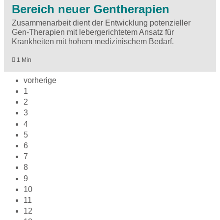
Bereich neuer Gentherapien
Zusammenarbeit dient der Entwicklung potenzieller
Gen-Therapien mit lebergerichtetem Ansatz für
Krankheiten mit hohem medizinischem Bedarf.
1 Min
vorherige
1
2
3
4
5
6
7
8
9
10
11
12