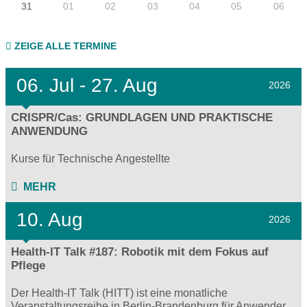
31
01
02
03
04
05
06
ZEIGE ALLE TERMINE
06.
Jul - 27.
Aug
2026
CRISPR/Cas: GRUNDLAGEN UND PRAKTISCHE
ANWENDUNG
Kurse für Technische Angestellte
MEHR
10. Aug
2026
Health-IT Talk #187: Robotik mit dem Fokus auf
Pflege
Der Health-IT Talk (HITT) ist eine monatliche
Veranstaltungsreihe in Berlin-Brandenburg für Anwender,