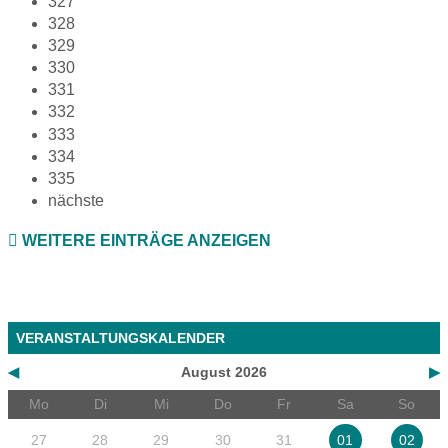
327
328
329
330
331
332
333
334
335
nächste
WEITERE EINTRÄGE ANZEIGEN
VERANSTALTUNGSKALENDER
◀
August 2026
▶
Mo
Di
Mi
Do
Fr
Sa
So
27
28
29
30
31
01
02