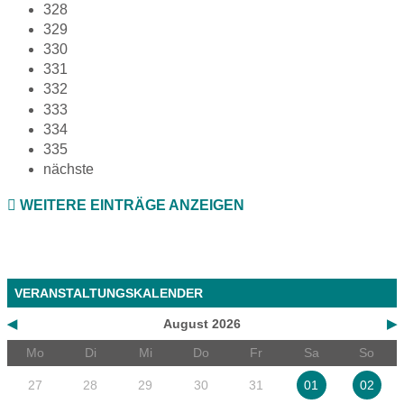
328
329
330
331
332
333
334
335
nächste
WEITERE EINTRÄGE ANZEIGEN
VERANSTALTUNGSKALENDER
◀
August 2026
▶
Mo
Di
Mi
Do
Fr
Sa
So
27
28
29
30
31
01
02