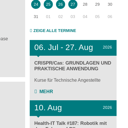
28
29
30
24
25
26
27
31
01
02
03
04
05
06
ZEIGE ALLE TERMINE
ease
06.
Jul - 27.
Aug
2026
CRISPR/Cas: GRUNDLAGEN UND
PRAKTISCHE ANWENDUNG
Kurse für Technische Angestellte
MEHR
10. Aug
2026
Health-IT Talk #187: Robotik mit