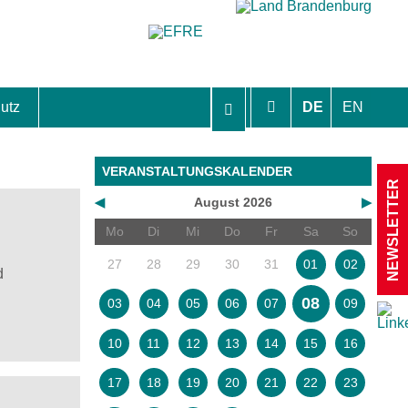
utz
DE
EN
hutzhinweise und Einverständniserklärungen
VERANSTALTUNGSKALENDER
NEWSLETTER
◀
August 2026
▶
Mo
Di
Mi
Do
Fr
Sa
So
27
28
29
30
31
01
02
d
08
03
04
05
06
07
09
10
11
12
13
14
15
16
17
18
19
20
21
22
23