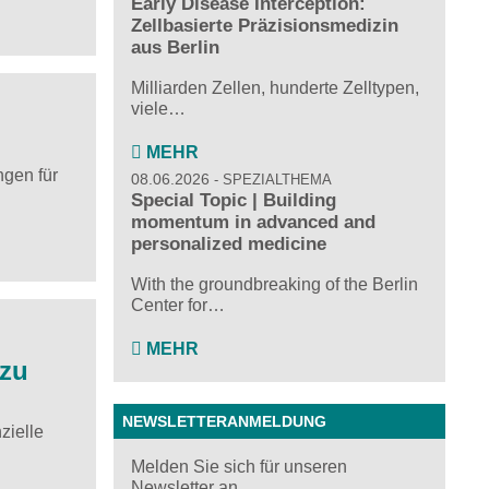
Early Disease Interception:
Zellbasierte Präzisionsmedizin
aus Berlin
Milliarden Zellen, hunderte Zelltypen,
viele…
MEHR
ngen für
08.06.2026
SPEZIALTHEMA
Special Topic | Building
momentum in advanced and
personalized medicine
With the groundbreaking of the Berlin
Center for…
MEHR
 zu
NEWSLETTERANMELDUNG
zielle
Melden Sie sich für unseren
Newsletter an ...