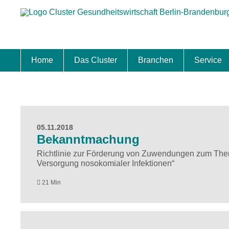
Home
Das Cluster
Branchen
Service
Standort
Clustermanagement
Clusterbeirat
Masterplan
Schwerpunkte
Mitgliedschaften
Zukunftsprojekte Berlin Brandenburg
Biotech & Pharma
Medtech & Digital Health
Versorgung
Ansiedl
Wettbew
Fachkrä
Förderu
Internat
Startup
Förder
05.11.2018
Bekanntmachung
Richtlinie zur Förderung von Zuwendungen zum Them
Versorgung nosokomialer Infektionen“
21 Min