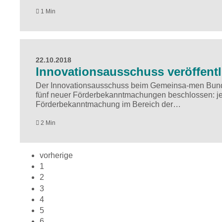
1 Min
22.10.2018
Innovationsausschuss veröffent
Der Innovationsausschuss beim Gemeinsa-men Bunde
fünf neuer Förderbekanntmachungen beschlossen: je
Förderbekanntmachung im Bereich der…
2 Min
vorherige
1
2
3
4
5
6