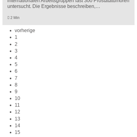
internationalen Arbeitsgruppen fast 300 Prostatatumoren
untersucht. Die Ergebnisse beschreiben,…
2 Min
vorherige
1
2
3
4
5
6
7
8
9
10
11
12
13
14
15