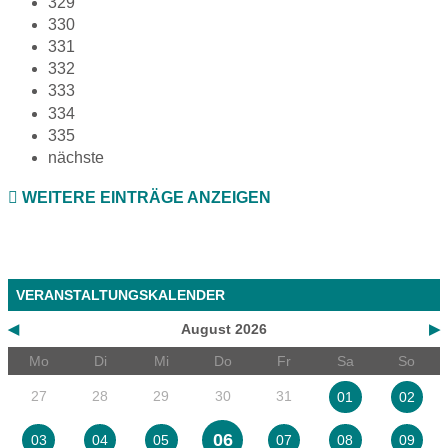
329
330
331
332
333
334
335
nächste
WEITERE EINTRÄGE ANZEIGEN
VERANSTALTUNGSKALENDER
◀
August 2026
▶
Mo
Di
Mi
Do
Fr
Sa
So
27
28
29
30
31
01
02
06
03
04
05
07
08
09