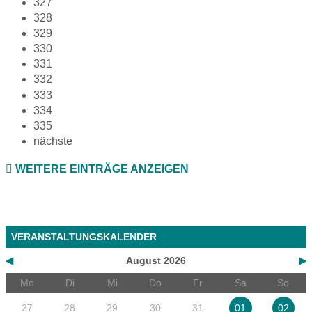
327
328
329
330
331
332
333
334
335
nächste
WEITERE EINTRÄGE ANZEIGEN
VERANSTALTUNGSKALENDER
◀
August 2026
▶
Mo
Di
Mi
Do
Fr
Sa
So
27
28
29
30
31
01
02