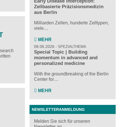
Early Disease Interception:
Zellbasierte Präzisionsmedizin
aus Berlin
Milliarden Zellen, hunderte Zelltypen,
viele…
T
MEHR
08.06.2026
SPEZIALTHEMA
esearch
Special Topic | Building
ritten
momentum in advanced and
personalized medicine
With the groundbreaking of the Berlin
Center for…
MEHR
NEWSLETTERANMELDUNG
Melden Sie sich für unseren
Newsletter an ...