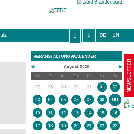
utz
DE
EN
hutzhinweise und Einverständniserklärungen
VERANSTALTUNGSKALENDER
NEWSLETTER
◀
August 2026
▶
Mo
Di
Mi
Do
Fr
Sa
So
27
28
29
30
31
01
02
09
03
04
05
06
07
08
10
11
12
13
14
15
16
17
18
19
20
21
22
23