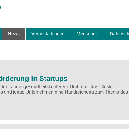
News
Veranstaltungen
Mediathek
Datensch
ung & Expansion
erbe & Preise
fte
ng & Finanzierung
ionalisierung
s
News-BB
Interviews
Portraits
Spezialthema
Newsletter-Anmeldung
Newsletter-Archiv
TOP-Veranstaltungen
Veranstaltungen-Archiv
Fact Sheet
Pressekontakt
Pressemitteilungen
Publikationen
Fotogalerie
Videogalerie
Datensc
örderung in Startups
der Landesgesundheitskonferenz Berlin hat das Cluster
tups und junge Unternehmen eine Handreichung zum Thema des