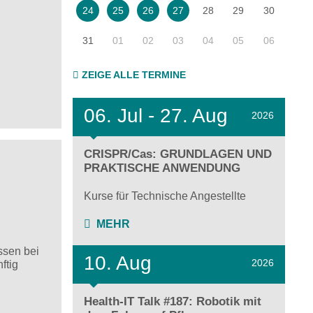
28
29
30
24
25
26
27
31
01
02
03
04
05
06
ZEIGE ALLE TERMINE
06.
Jul - 27.
Aug
2026
CRISPR/Cas: GRUNDLAGEN UND
PRAKTISCHE ANWENDUNG
Kurse für Technische Angestellte
MEHR
ssen bei
10. Aug
2026
ftig
Health-IT Talk #187: Robotik mit