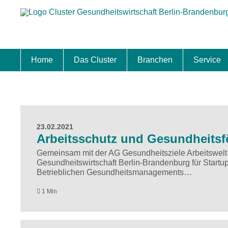
Home
Das Cluster
Branchen
Service
Standort
Clustermanagement
Clusterbeirat
Masterplan
Schwerpunkte
Mitgliedschaften
Zukunftsprojekte Berlin Brandenburg
Biotech & Pharma
Medtech & Digital Health
Versorgung
Ansiedl
Wettbew
Fachkrä
Förderu
Internat
Startup
Förder
23.02.2021
Arbeitsschutz und Gesundheitsf
Gemeinsam mit der AG Gesundheitsziele Arbeitswelt 
Gesundheitswirtschaft Berlin-Brandenburg für Star
Betrieblichen Gesundheitsmanagements…
1 Min