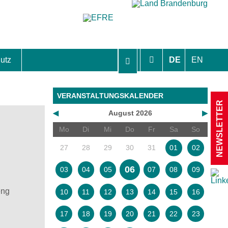
utz
DE
EN
hutzhinweise und Einverständniserklärungen
VERANSTALTUNGSKALENDER
NEWSLETTER
◀
August 2026
▶
Mo
Di
Mi
Do
Fr
Sa
So
27
28
29
30
31
01
02
06
03
04
05
07
08
09
eng
10
11
12
13
14
15
16
17
18
19
20
21
22
23