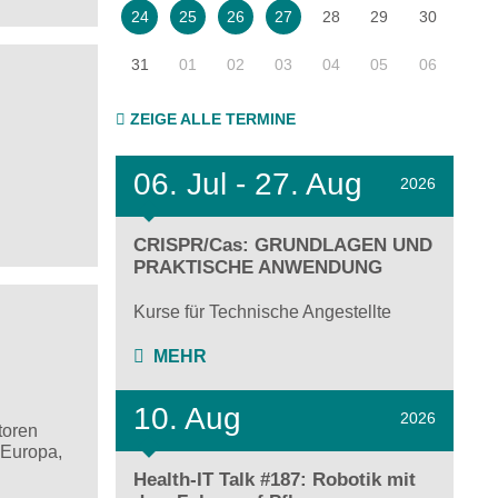
28
29
30
24
25
26
27
31
01
02
03
04
05
06
ZEIGE ALLE TERMINE
06.
Jul - 27.
Aug
2026
CRISPR/Cas: GRUNDLAGEN UND
PRAKTISCHE ANWENDUNG
Kurse für Technische Angestellte
MEHR
10. Aug
2026
toren
 Europa,
Health-IT Talk #187: Robotik mit