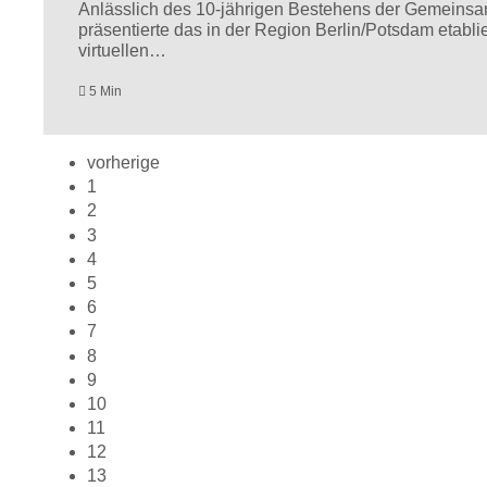
Anlässlich des 10-jährigen Bestehens der Gemeinsa
präsentierte das in der Region Berlin/Potsdam etabli
virtuellen…
5 Min
vorherige
1
2
3
4
5
6
7
8
9
10
11
12
13