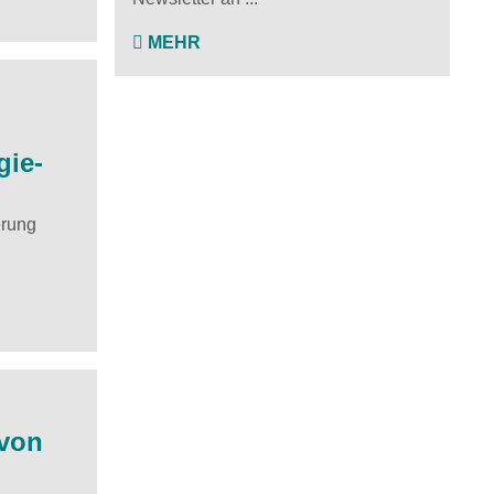
MEHR
gie-
erung
 von