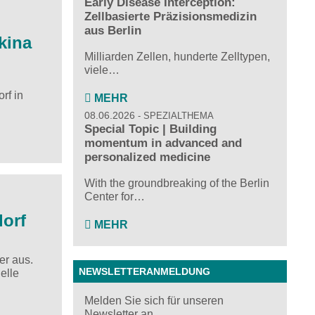
Early Disease Interception:
Zellbasierte Präzisionsmedizin
aus Berlin
kina
Milliarden Zellen, hunderte Zelltypen,
viele…
rf in
MEHR
08.06.2026
SPEZIALTHEMA
Special Topic | Building
momentum in advanced and
personalized medicine
With the groundbreaking of the Berlin
Center for…
dorf
MEHR
er aus.
NEWSLETTERANMELDUNG
elle
Melden Sie sich für unseren
Newsletter an ...