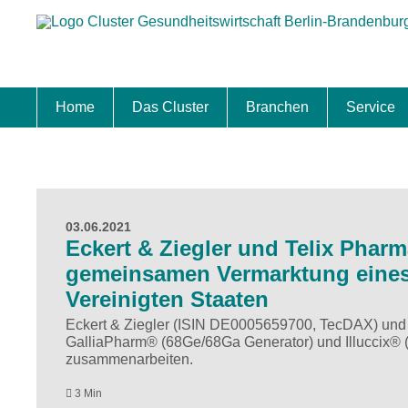
Home
Das Cluster
Branchen
Service
Standort
Clustermanagement
Clusterbeirat
Masterplan
Schwerpunkte
Mitgliedschaften
Zukunftsprojekte Berlin Brandenburg
Biotech & Pharma
Medtech & Digital Health
Versorgung
Ansiedl
Wettbew
Fachkrä
Förderu
Internat
Startup
Förder
03.06.2021
Eckert & Ziegler und Telix Pharm
gemeinsamen Vermarktung eines
Vereinigten Staaten
Eckert & Ziegler (ISIN DE0005659700, TecDAX) und T
GalliaPharm® (68Ge/68Ga Generator) und Illuccix® (
zusammenarbeiten.
3 Min