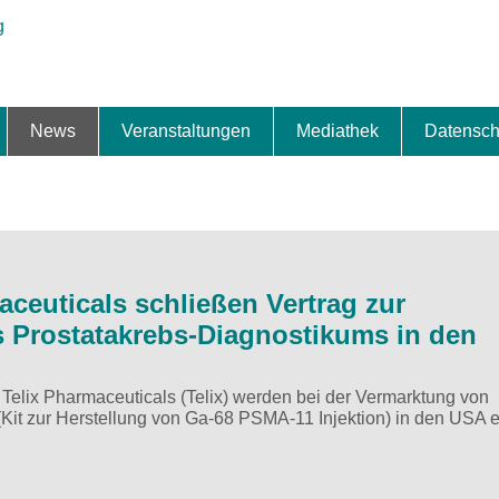
News
Veranstaltungen
Mediathek
Datensch
ung & Expansion
erbe & Preise
fte
ng & Finanzierung
ionalisierung
s
News-BB
Interviews
Portraits
Spezialthema
Newsletter-Anmeldung
Newsletter-Archiv
TOP-Veranstaltungen
Veranstaltungen-Archiv
Fact Sheet
Pressekontakt
Pressemitteilungen
Publikationen
Fotogalerie
Videogalerie
Datensc
aceuticals schließen Vertrag zur
 Prostatakrebs-Diagnostikums in den
elix Pharmaceuticals (Telix) werden bei der Vermarktung von
Kit zur Herstellung von Ga-68 PSMA-11 Injektion) in den USA 