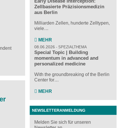
Early Disease Interception:
Zellbasierte Präzisionsmedizin
aus Berlin
Milliarden Zellen, hunderte Zelltypen,
viele…
MEHR
08.06.2026
SPEZIALTHEMA
endent
Special Topic | Building
momentum in advanced and
personalized medicine
With the groundbreaking of the Berlin
Center for…
MEHR
er
NEWSLETTERANMELDUNG
Melden Sie sich für unseren
Newsletter an ...