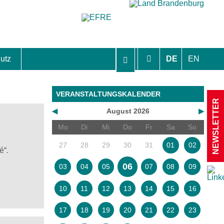
utz
DE
EN
hutzhinweise und Einverständniserklärungen
VERANSTALTUNGSKALENDER
NEWSLETTER
◀
August 2026
▶
Mo
Di
Mi
Do
Fr
Sa
So
27
28
29
30
31
01
02
é“.
06
03
04
05
07
08
09
10
11
12
13
14
15
16
17
18
19
20
21
22
23