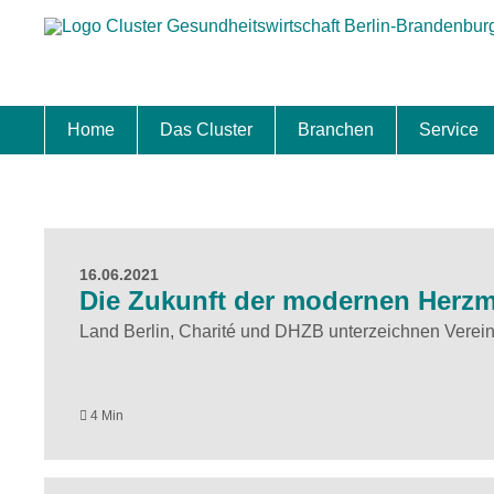
Home
Das Cluster
Branchen
Service
Standort
Clustermanagement
Clusterbeirat
Masterplan
Schwerpunkte
Mitgliedschaften
Zukunftsprojekte Berlin Brandenburg
Biotech & Pharma
Medtech & Digital Health
Versorgung
Ansiedl
Wettbew
Fachkrä
Förderu
Internat
Startup
Förder
16.06.2021
Die Zukunft der modernen Herzm
Land Berlin, Charité und DHZB unterzeichnen Verein
4 Min