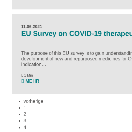
11.06.2021
EU Survey on COVID-19 therapeu
The purpose of
this EU survey
is to gain understand
development of new and repurposed medicines for COV
indication…
1 Min
MEHR
vorherige
1
2
3
4