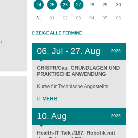
28
29
30
24
25
26
27
31
01
02
03
04
05
06
ZEIGE ALLE TERMINE
n
06.
Jul - 27.
Aug
2026
CRISPR/Cas: GRUNDLAGEN UND
PRAKTISCHE ANWENDUNG
Kurse für Technische Angestellte
MEHR
10. Aug
2026
Health-IT Talk #187: Robotik mit