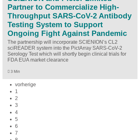
Partner to Commercialize High-
Throughput SARS-CoV-2 Antibody
Testing System to Support
Ongoing Fight Against Pandemic
The partnership will incorporate SCIENION’s CL2
sciREADER system into the PictArray SARS-CoV-2
Serology Test which will shortly begin clinical trials for
FDA EUA market clearance
3 Min
vorherige
1
2
3
4
5
6
7
8