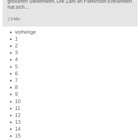
größeren Stellenwert. Die Zahl an Parkinson-Erkrankten
hat sich…
3 Min
vorherige
1
2
3
4
5
6
7
8
9
10
11
12
13
14
15