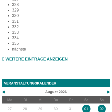
328
329
330
331
332
333
334
335
nächste
WEITERE EINTRÄGE ANZEIGEN
VERANSTALTUNGSKALENDER
◀
August 2026
▶
Mo
Di
Mi
Do
Fr
Sa
So
27
28
29
30
31
01
02