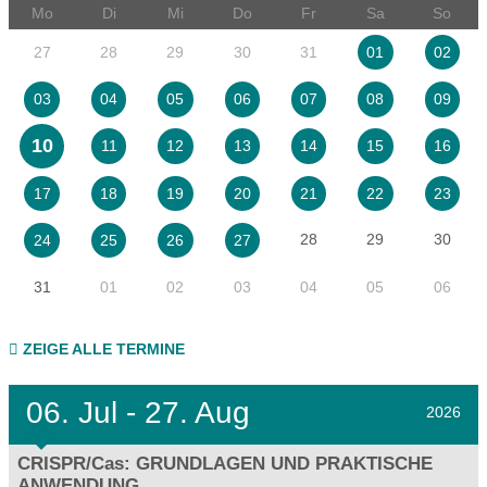
Mo
Di
Mi
Do
Fr
Sa
So
27
28
29
30
31
01
02
03
04
05
06
07
08
09
10
11
12
13
14
15
16
17
18
19
20
21
22
23
28
29
30
24
25
26
27
31
01
02
03
04
05
06
ZEIGE ALLE TERMINE
06.
Jul - 27.
Aug
2026
CRISPR/Cas: GRUNDLAGEN UND PRAKTISCHE
ANWENDUNG