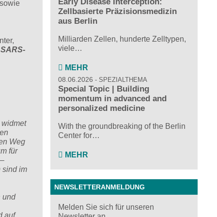
Early Disease Interception:
 sowie
Zellbasierte Präzisionsmedizin
aus Berlin
Milliarden Zellen, hunderte Zelltypen,
ter,
viele…
:
SARS
‐
MEHR
08.06.2026
SPEZIALTHEMA
Special Topic | Building
momentum in advanced and
personalized medicine
H widmet
With the groundbreaking of the Berlin
hen
Center for…
 den Weg
m für
MEHR
 –
 sind im
NEWSLETTERANMELDUNG
n und
Melden Sie sich für unseren
d auf
Newsletter an ...