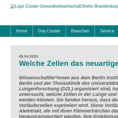
Home
Das Cluster
Branchen
Service
Standort
Clustermanagement
Clusterbeirat
Masterplan
Schwerpunkte
Mitgliedschaften
Zukunftsprojekte Berlin Brandenburg
Biotech & Pharma
Medtech & Digital Health
Versorgung
Ansiedl
Wettbew
Fachkrä
Förderu
Internat
Startup
Förder
08.04.2020
Welche Zellen das neuartige
Wissenschaftler*innen aus dem Berlin Institu
Berlin und der Thoraxklinik des Universitä
Lungenforschung (DZL) organisiert sind, hab
untersucht, welche Zellen in der Lunge und
werden können. Sie fanden heraus, dass de
Vorläuferzellen exprimiert wird. Diese Vorl
Atemtrakt, die mit ihren Flimmerhärchen da
heraustransportiert werden. Ihre Ergebniss