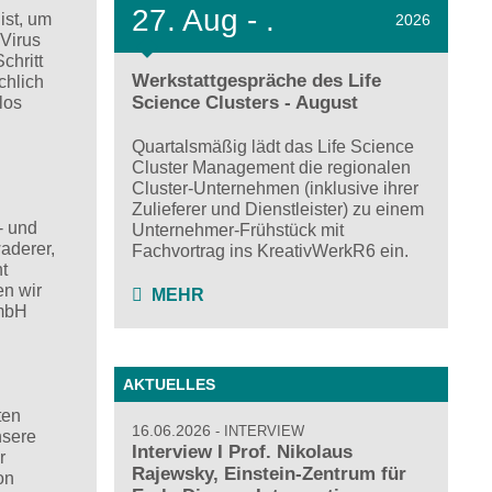
27.
Aug - .
ist, um
2026
 Virus
chritt
Werkstattgespräche des Life
chlich
Science Clusters - August
los
Quartalsmäßig lädt das Life Science
Cluster Management die regionalen
Cluster-Unternehmen (inklusive ihrer
Zulieferer und Dienstleister) zu einem
- und
Unternehmer-Frühstück mit
aderer,
Fachvortrag ins KreativWerkR6 ein.
t
en wir
MEHR
GmbH
AKTUELLES
ten
16.06.2026
INTERVIEW
nsere
Interview I Prof. Nikolaus
r
Rajewsky, Einstein-Zentrum für
on