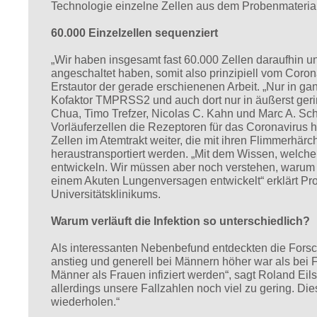
Technologie einzelne Zellen aus dem Probenmaterial
60.000 Einzelzellen sequenziert
„Wir haben insgesamt fast 60.000 Zellen daraufhin un
angeschaltet haben, somit also prinzipiell vom Coron
Erstautor der gerade erschienenen Arbeit. „Nur in g
Kofaktor TMPRSS2 und auch dort nur in äußerst geri
Chua, Timo Trefzer, Nicolas C. Kahn und Marc A. Sc
Vorläuferzellen die Rezeptoren für das Coronavirus h
Zellen im Atemtrakt weiter, die mit ihren Flimmerhä
heraustransportiert werden. „Mit dem Wissen, welche
entwickeln. Wir müssen aber noch verstehen, warum d
einem Akuten Lungenversagen entwickelt“ erklärt Pro
Universitätsklinikums.
Warum verläuft die Infektion so unterschiedlich?
Als interessanten Nebenbefund entdeckten die Forsc
anstieg und generell bei Männern höher war als bei 
Männer als Frauen infiziert werden“, sagt Roland Eil
allerdings unsere Fallzahlen noch viel zu gering. 
wiederholen.“