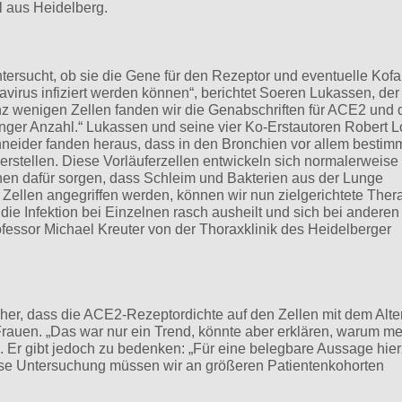
 aus Heidelberg.
tersucht, ob sie die Gene für den Rezeptor und eventuelle Kofa
avirus infiziert werden können“, berichtet Soeren Lukassen, der
anz wenigen Zellen fanden wir die Genabschriften für ACE2 und
nger Anzahl.“ Lukassen und seine vier Ko-Erstautoren Robert L
hneider fanden heraus, dass in den Bronchien vor allem bestim
erstellen. Diese Vorläuferzellen entwickeln sich normalerweise
rchen dafür sorgen, dass Schleim und Bakterien aus der Lunge
 Zellen angegriffen werden, können wir nun zielgerichtete Ther
ie Infektion bei Einzelnen rasch ausheilt und sich bei anderen
fessor Michael Kreuter von der Thoraxklinik des Heidelberger
her, dass die ACE2-Rezeptordichte auf den Zellen mit dem Alte
Frauen. „Das war nur ein Trend, könnte aber erklären, warum m
s. Er gibt jedoch zu bedenken: „Für eine belegbare Aussage hier
Diese Untersuchung müssen wir an größeren Patientenkohorten