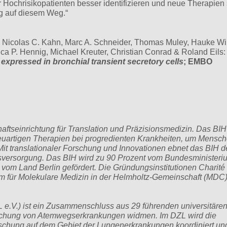
 Hochrisikopatienten besser identifizieren und neue Therapien
ig auf diesem Weg.“
 Nicolas C. Kahn, Marc A. Schneider, Thomas Muley, Hauke Win
ca P. Hennig, Michael Kreuter, Christian Conrad & Roland Eils
xpressed in bronchial transient secretory cells
; EMBO
chaftseinrichtung für Translation und Präzisionsmedizin. Das BI
euartigen Therapien bei progredienten Krankheiten, um Mensc
Mit translationaler Forschung und Innovationen ebnet das BIH
itsversorgung. Das BIH wird zu 90 Prozent vom Bundesministeriu
om Land Berlin gefördert. Die Gründungsinstitutionen Charité
m für Molekulare Medizin in der Helmholtz-Gemeinschaft (MDC)
 e.V.) ist ein Zusammenschluss aus 29 führenden universitäre
orschung von Atemwegserkrankungen widmen. Im DZL wird die
orschung auf dem Gebiet der Lungenerkrankungen koordiniert un