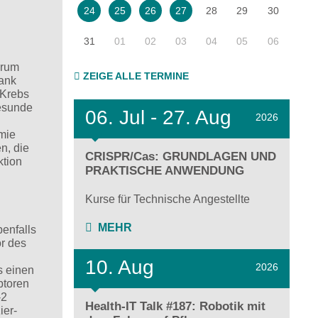
28
29
30
24
25
26
27
31
01
02
03
04
05
06
arum
ZEIGE ALLE TERMINE
ank
 Krebs
esunde
06.
Jul - 27.
Aug
2026
mie
n, die
CRISPR/Cas: GRUNDLAGEN UND
ktion
PRAKTISCHE ANWENDUNG
Kurse für Technische Angestellte
MEHR
benfalls
or des
10. Aug
2026
s einen
ptoren
-2
Health-IT Talk #187: Robotik mit
ier-