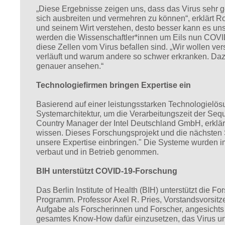
„Diese Ergebnisse zeigen uns, dass das Virus sehr g
sich ausbreiten und vermehren zu können“, erklärt R
und seinem Wirt verstehen, desto besser kann es uns
werden die Wissenschaftler*innen um Eils nun COVID
diese Zellen vom Virus befallen sind. „Wir wollen ve
verläuft und warum andere so schwer erkranken. Da
genauer ansehen.“
Technologiefirmen bringen Expertise ein
Basierend auf einer leistungsstarken Technologielösu
Systemarchitektur, um die Verarbeitungszeit der Se
Country Manager der Intel Deutschland GmbH, erklärt:
wissen. Dieses Forschungsprojekt und die nächsten 
unsere Expertise einbringen." Die Systeme wurden
verbaut und in Betrieb genommen.
BIH unterstützt COVID-19-Forschung
Das Berlin Institute of Health (BIH) unterstützt di
Programm. Professor Axel R. Pries, Vorstandsvorsitze
Aufgabe als Forscherinnen und Forscher, angesicht
gesamtes Know-How dafür einzusetzen, das Virus und 