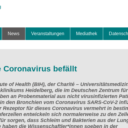
News
Veranstaltungen
Mediathek
Datensch
ung & Expansion
erbe & Preise
fte
ng & Finanzierung
ionalisierung
s
News-BB
Interviews
Portraits
Spezialthema
Newsletter-Anmeldung
Newsletter-Archiv
TOP-Veranstaltungen
Veranstaltungen-Archiv
Fact Sheet
Pressekontakt
Pressemitteilungen
Publikationen
Fotogalerie
Videogalerie
Datensc
 Coronavirus befällt
te of Health (BIH), der Charité – Universitätsmedizi
tsklinikums Heidelberg, die im Deutschen Zentrum für
en an Probenmaterial aus nicht virusinfizierten Pat
 in den Bronchien vom Coronavirus SARS-CoV-2 infiz
r Rezeptor für dieses Coronavirus vermehrt in best
äuferzellen entwickeln sich normalerweise zu den Zel
für sorgen, dass Schleim und Bakterien aus der Lun
e haben die Wissenschaftler*innen soeben in der