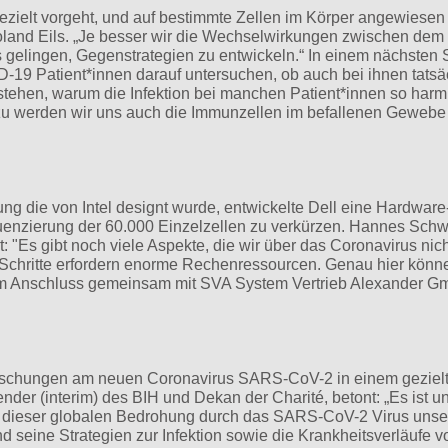
ezielt vorgeht, und auf bestimmte Zellen im Körper angewiesen 
oland Eils. „Je besser wir die Wechselwirkungen zwischen dem
 gelingen, Gegenstrategien zu entwickeln.“ In einem nächsten S
-19 Patient*innen darauf untersuchen, ob auch bei ihnen tatsä
rstehen, warum die Infektion bei manchen Patient*innen so harm
zu werden wir uns auch die Immunzellen im befallenen Gewebe
ng die von Intel designt wurde, entwickelte Dell eine Hardware
quenzierung der 60.000 Einzelzellen zu verkürzen. Hannes Schw
 "Es gibt noch viele Aspekte, die wir über das Coronavirus nich
Schritte erfordern enorme Rechenressourcen. Genau hier könn
 im Anschluss gemeinsam mit SVA System Vertrieb Alexander 
e Forschungen am neuen Coronavirus SARS-CoV-2 in einem geziel
nder (interim) des BIH und Dekan der Charité, betont: „Es ist u
s dieser globalen Bedrohung durch das SARS-CoV-2 Virus unse
seine Strategien zur Infektion sowie die Krankheitsverläufe v