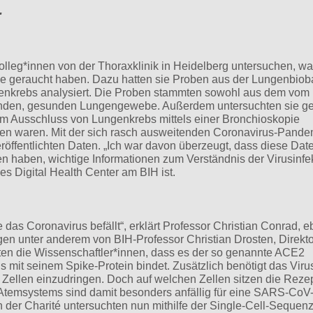
.
Kolleg*innen von der Thoraxklinik in Heidelberg untersuchen, w
e geraucht haben. Dazu hatten sie Proben aus der Lungenbiob
genkrebs analysiert. Die Proben stammten sowohl aus dem vom
benden, gesunden Lungengewebe. Außerdem untersuchten sie g
um Ausschluss von Lungenkrebs mittels einer Bronchioskopie
en waren. Mit der sich rasch ausweitenden Coronavirus-Pande
eröffentlichten Daten. „Ich war davon überzeugt, dass diese Date
ben haben, wichtige Informationen zum Verständnis der Virusinfe
es Digital Health Center am BIH ist.
 das Coronavirus befällt“, erklärt Professor Christian Conrad, e
gen unter anderem von BIH-Professor Christian Drosten, Direkt
ssten die Wissenschaftler*innen, dass es der so genannte ACE2
s mit seinem Spike-Protein bindet. Zusätzlich benötigt das Viru
e Zellen einzudringen. Doch auf welchen Zellen sitzen die Reze
Atemsystems sind damit besonders anfällig für eine SARS-CoV
 der Charité untersuchten nun mithilfe der Single-Cell-Sequenz