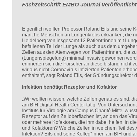
Fachzeitschrift EMBO Journal veröffentlicht
Eigentlich wollten Professor Roland Eils und seine 
manche Menschen an Lungenkrebs erkranken, die ni
Heidelberg von insgesamt 12 Patient*innen mit Lun
befallenen Teil der Lunge als auch aus dem umge
Zellen aus den Atemwegen von Patient*innen, die z
(Lungenspiegelung) minimal invasiv gewonnen word
erinnerten sich die Forscher an diese bislang nicht v
wir aus nicht Coronavirus infizierten Patienten erho
enthalten“, sagt Roland Eils, der Gründungsdirektor d
Infektion benötigt Rezeptor und Kofaktor
„Wir wollten wissen, welche Zellen genau es sind, die
am BIH Digital Health Center tätig. Von Untersuchun
Instituts für Virologie am Campus Charité Mitte, wu
Rezeptor auf den Zelloberflächen ist, an den das Viru
oder mehrere Kofaktoren, die ihm dabei helfen, in di
und Kofaktoren? Welche Zellen in welchem Teil des 
Infektion? Eils und seine Kolleg*innen am BIH und an