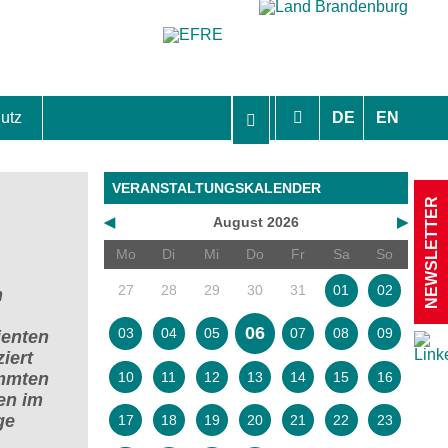
utz
DE
EN
hutzhinweise und Einverständniserklärungen
VERANSTALTUNGSKALENDER
NEWSLETTER
◀
August 2026
▶
Mo
Di
Mi
Do
Fr
Sa
So
27
28
29
30
31
01
02
n
06
03
04
05
07
08
09
ienten
iert
10
11
12
13
14
15
16
immten
len im
ge
17
18
19
20
21
22
23