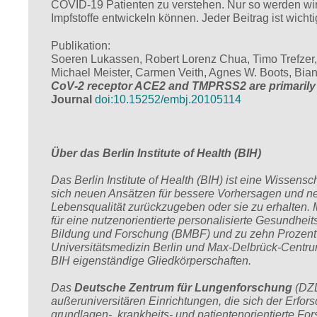
COVID-19 Patienten zu verstehen. Nur so werden wir
Impfstoffe entwickeln können. Jeder Beitrag ist wicht
Publikation:
Soeren Lukassen, Robert Lorenz Chua, Timo Trefzer,
Michael Meister, Carmen Veith, Agnes W. Boots, Bian
CoV
‐
2 receptor ACE2 and TMPRSS2 are primarily e
Journal
doi:10.15252/embj.20105114
Über das Berlin Institute of Health (BIH)
Das Berlin Institute of Health (BIH) ist eine Wissens
sich neuen Ansätzen für bessere Vorhersagen und n
Lebensqualität zurückzugeben oder sie zu erhalten. 
für eine nutzenorientierte personalisierte Gesundhe
Bildung und Forschung (BMBF) und zu zehn Prozent v
Universitätsmedizin Berlin und Max-Delbrück-Centru
BIH eigenständige Gliedkörperschaften.
Das
Deutsche Zentrum für Lungenforschung
(DZL
außeruniversitären Einrichtungen, die sich der Erf
grundlagen-, krankheits- und patientenorientierte F