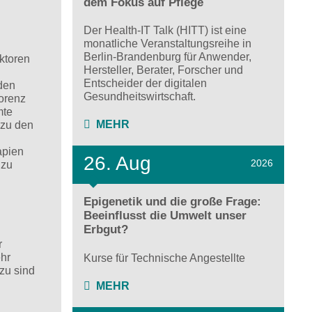
dem Fokus auf Pflege
Der Health-IT Talk (HITT) ist eine
monatliche Veranstaltungsreihe in
Berlin-Brandenburg für Anwender,
ktoren
Hersteller, Berater, Forscher und
Entscheider der digitalen
 den
Gesundheitswirtschaft.
orenz
mte
MEHR
 zu den
apien
26. Aug
2026
 zu
Epigenetik und die große Frage:
Beeinflusst die Umwelt unser
Erbgut?
r
ehr
Kurse für Technische Angestellte
zu sind
MEHR