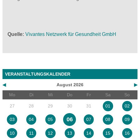
Quelle
Vivantes Netzwerk für Gesundheit GmbH
VERANSTALTUNGSKALENDER
◀
August 2026
▶
Mo
Di
Mi
Do
Fr
Sa
So
27
28
29
30
31
01
02
06
03
04
05
07
08
09
10
11
12
13
14
15
16