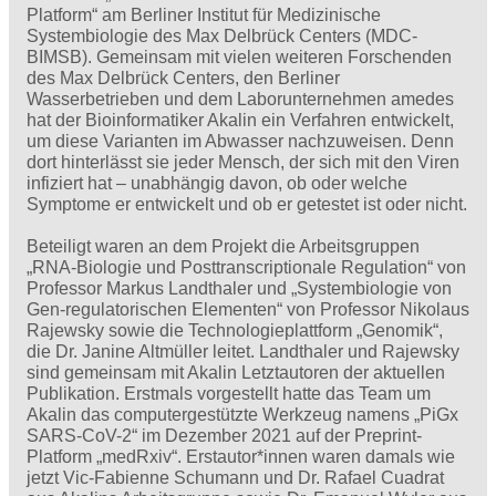
Platform“ am Berliner Institut für Medizinische
Systembiologie des Max Delbrück Centers (MDC-
BIMSB). Gemeinsam mit vielen weiteren Forschenden
des Max Delbrück Centers, den Berliner
Wasserbetrieben und dem Laborunternehmen amedes
hat der Bioinformatiker Akalin ein Verfahren entwickelt,
um diese Varianten im Abwasser nachzuweisen. Denn
dort hinterlässt sie jeder Mensch, der sich mit den Viren
infiziert hat – unabhängig davon, ob oder welche
Symptome er entwickelt und ob er getestet ist oder nicht.
Beteiligt waren an dem Projekt die Arbeitsgruppen
„RNA-Biologie und Posttranscriptionale Regulation“ von
Professor Markus Landthaler und „Systembiologie von
Gen-regulatorischen Elementen“ von Professor Nikolaus
Rajewsky sowie die Technologieplattform „Genomik“,
die Dr. Janine Altmüller leitet. Landthaler und Rajewsky
sind gemeinsam mit Akalin Letztautoren der aktuellen
Publikation. Erstmals vorgestellt hatte das Team um
Akalin das computergestützte Werkzeug namens „PiGx
SARS-CoV-2“ im Dezember 2021 auf der Preprint-
Platform „medRxiv“. Erstautor*innen waren damals wie
jetzt Vic-Fabienne Schumann und Dr. Rafael Cuadrat