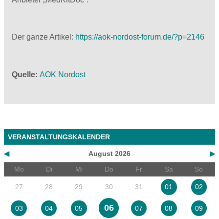
Der ganze Artikel:
https://aok-nordost-forum.de/?p=2146
Quelle
AOK Nordost
VERANSTALTUNGSKALENDER
◀
August 2026
▶
Mo
Di
Mi
Do
Fr
Sa
So
27
28
29
30
31
01
02
06
03
04
05
07
08
09