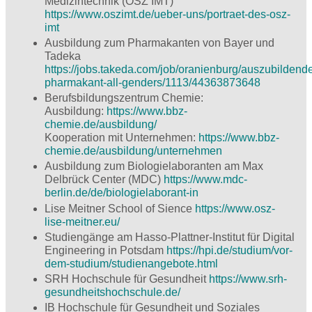
Medizintechnik (OSZ IMT)
https://www.oszimt.de/ueber-uns/portraet-des-osz-
imt
Ausbildung zum Pharmakanten von Bayer und
Tadeka
https://jobs.takeda.com/job/oranienburg/auszubildende
pharmakant-all-genders/1113/44363873648
Berufsbildungszentrum Chemie:
Ausbildung:
https://www.bbz-
chemie.de/ausbildung/
Kooperation mit Unternehmen:
https://www.bbz-
chemie.de/ausbildung/unternehmen
Ausbildung zum Biologielaboranten am Max
Delbrück Center (MDC)
https://www.mdc-
berlin.de/de/biologielaborant-in
Lise Meitner School of Sience
https://www.osz-
lise-meitner.eu/
Studiengänge am Hasso-Plattner-Institut für Digital
Engineering in Potsdam
https://hpi.de/studium/vor-
dem-studium/studienangebote.html
SRH Hochschule für Gesundheit
https://www.srh-
gesundheitshochschule.de/
IB Hochschule für Gesundheit und Soziales