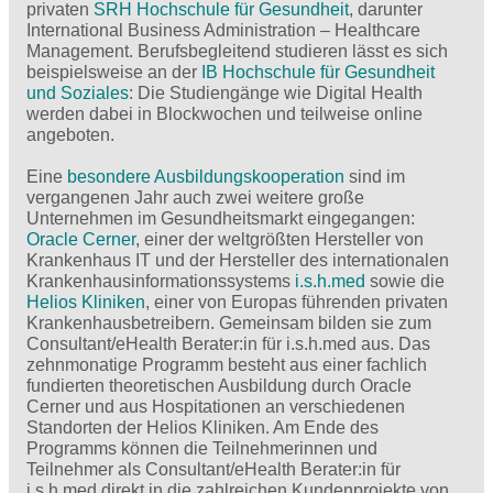
privaten
SRH Hochschule für Gesundheit
, darunter
International Business Administration – Healthcare
Management. Berufsbegleitend studieren lässt es sich
beispielsweise an der
IB Hochschule für Gesundheit
und Soziales
: Die Studiengänge wie Digital Health
werden dabei in Blockwochen und teilweise online
angeboten.
Eine
besondere Ausbildungskooperation
sind im
vergangenen Jahr auch zwei weitere große
Unternehmen im Gesundheitsmarkt eingegangen:
Oracle Cerner
, einer der weltgrößten Hersteller von
Krankenhaus IT und der Hersteller des internationalen
Krankenhausinformationssystems
i.s.h.med
sowie die
Helios Kliniken
, einer von Europas führenden privaten
Krankenhausbetreibern. Gemeinsam bilden sie zum
Consultant/eHealth Berater:in für i.s.h.med aus. Das
zehnmonatige Programm besteht aus einer fachlich
fundierten theoretischen Ausbildung durch Oracle
Cerner und aus Hospitationen an verschiedenen
Standorten der Helios Kliniken. Am Ende des
Programms können die Teilnehmerinnen und
Teilnehmer als Consultant/eHealth Berater:in für
i.s.h.med direkt in die zahlreichen Kundenprojekte von