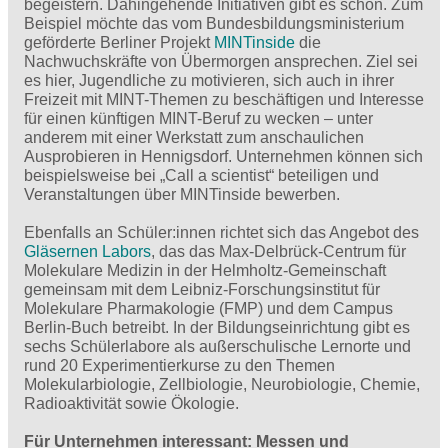
begeistern. Dahingehende Initiativen gibt es schon. Zum
Beispiel möchte das vom Bundesbildungsministerium
geförderte Berliner Projekt
MINTinside
die
Nachwuchskräfte von Übermorgen ansprechen. Ziel sei
es hier, Jugendliche zu motivieren, sich auch in ihrer
Freizeit mit MINT-Themen zu beschäftigen und Interesse
für einen künftigen MINT-Beruf zu wecken – unter
anderem mit einer Werkstatt zum anschaulichen
Ausprobieren in Hennigsdorf. Unternehmen können sich
beispielsweise bei „Call a scientist“ beteiligen und
Veranstaltungen über MINTinside bewerben.
Ebenfalls an Schüler:innen richtet sich das Angebot des
Gläsernen Labors
, das das Max-Delbrück-Centrum für
Molekulare Medizin in der Helmholtz-Gemeinschaft
gemeinsam mit dem Leibniz-Forschungsinstitut für
Molekulare Pharmakologie (FMP) und dem Campus
Berlin-Buch betreibt. In der Bildungseinrichtung gibt es
sechs Schülerlabore als außerschulische Lernorte und
rund 20 Experimentierkurse zu den Themen
Molekularbiologie, Zellbiologie, Neurobiologie, Chemie,
Radioaktivität sowie Ökologie.
Für Unternehmen interessant: Messen und