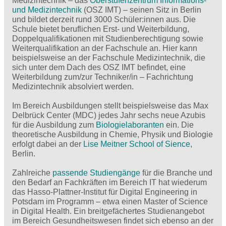
Medizintechnik – das
Oberstufenzentrum Informations-
und Medizintechnik
(OSZ IMT) – seinen Sitz in Berlin
und bildet derzeit rund 3000 Schüler:innen aus. Die
Schule bietet beruflichen Erst- und Weiterbildung,
Doppelqualifikationen mit Studienberechtigung sowie
Weiterqualifikation an der Fachschule an. Hier kann
beispielsweise an der Fachschule Medizintechnik, die
sich unter dem Dach des OSZ IMT befindet, eine
Weiterbildung zum/zur Techniker/in – Fachrichtung
Medizintechnik absolviert werden.
Im Bereich Ausbildungen stellt beispielsweise das Max
Delbrück Center (MDC) jedes Jahr sechs neue Azubis
für die Ausbildung zum
Biologielaboranten
ein. Die
theoretische Ausbildung in Chemie, Physik und Biologie
erfolgt dabei an der
Lise Meitner School of Sience
,
Berlin.
Zahlreiche
passende Studiengänge
für die Branche und
den Bedarf an Fachkräften im Bereich IT hat wiederum
das Hasso-Plattner-Institut für Digital Engineering in
Potsdam im Programm – etwa einen Master of Science
in Digital Health. Ein breitgefächertes Studienangebot
im Bereich Gesundheitswesen findet sich ebenso an der