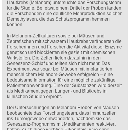
Hautkrebs (Melanom) untersuchte das Forschungsteam
für die Studie. Bei etwa einem Drittel der Proben fanden
die Forschenden eine deutliche Mehrproduktion solcher
Demethylasen, die das Schutzprogramm hemmen
können.
In Melanom-Zellkulturen sowie bei Mäusen und
Zebrafischen mit schwarzem Hautkrebs veränderten die
Forscherinnen und Forscher die Aktivität dieser Enzyme
genetisch und blockierten sie gezielt mit chemischen
Wirkstoffen. Die Zellen fielen daraufhin in den
Seneszenz-Schlaf und teilten sich nicht mehr. Das
Experiment war sogar bei Mäusen mit implantierten
menschlichem Melanom-Gewebe erfolgreich – eine
bedeutsame Information für eine mögliche zukünftige
Patientenanwendung. Eine der Substanzen wird derzeit
als Medikament gegen Lungen- und Blutkrebs in
klinischen Studien erprobt.
Bei Untersuchungen an Melanom-Proben von Mäusen
beobachtete das Forschungsteam, dass Immunzellen
ins Tumorgewebe einwanderten, nachdem sie das
Seneszenz-Programms mit Medikamenten reaktiviert
hatten. Auch diese wichtige Erkenntnis wäre ohne