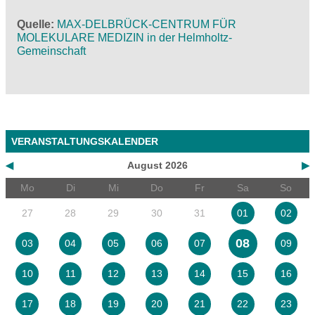
Quelle
MAX-DELBRÜCK-CENTRUM FÜR
MOLEKULARE MEDIZIN in der Helmholtz-
Gemeinschaft
VERANSTALTUNGSKALENDER
◀
August 2026
▶
Mo
Di
Mi
Do
Fr
Sa
So
27
28
29
30
31
01
02
08
03
04
05
06
07
09
10
11
12
13
14
15
16
17
18
19
20
21
22
23