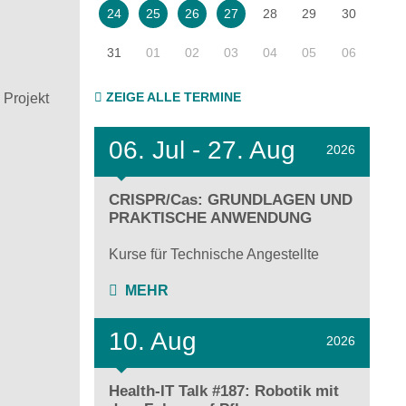
28
29
30
24
25
26
27
31
01
02
03
04
05
06
ZEIGE ALLE TERMINE
 Projekt
06.
Jul - 27.
Aug
2026
CRISPR/Cas: GRUNDLAGEN UND
PRAKTISCHE ANWENDUNG
Kurse für Technische Angestellte
MEHR
10. Aug
2026
Health-IT Talk #187: Robotik mit