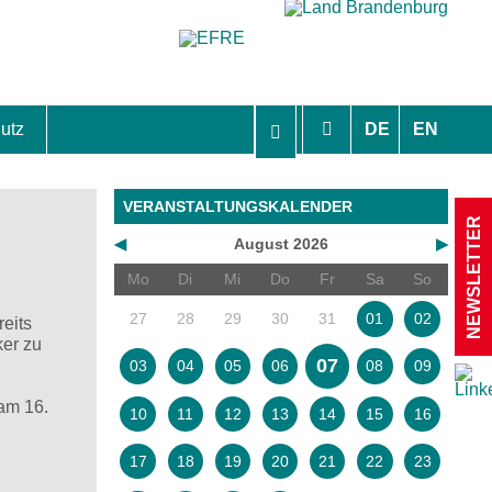
utz
DE
EN
hutzhinweise und Einverständniserklärungen
VERANSTALTUNGSKALENDER
NEWSLETTER
◀
August 2026
▶
Mo
Di
Mi
Do
Fr
Sa
So
27
28
29
30
31
01
02
reits
ker zu
07
03
04
05
06
08
09
 am 16.
10
11
12
13
14
15
16
17
18
19
20
21
22
23