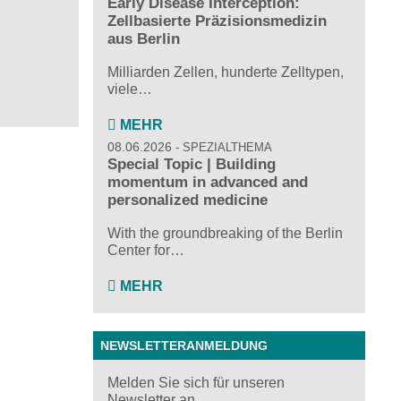
Early Disease Interception:
Zellbasierte Präzisionsmedizin
aus Berlin
Milliarden Zellen, hunderte Zelltypen,
viele…
MEHR
08.06.2026
SPEZIALTHEMA
Special Topic | Building
momentum in advanced and
personalized medicine
With the groundbreaking of the Berlin
Center for…
MEHR
NEWSLETTERANMELDUNG
Melden Sie sich für unseren
Newsletter an ...