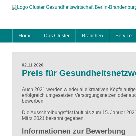
Home
Das Cluster
Branchen
Service
Standort
Clustermanagement
Clusterbeirat
Masterplan
Schwerpunkte
Mitgliedschaften
Zukunftsprojekte Berlin Brandenburg
Biotech & Pharma
Medtech & Digital Health
Versorgung
Ansiedl
Wettbew
Fachkrä
Förderu
Internat
Startup
Förder
02.11.2020
Preis für Gesundheitsnetzw
Auch 2021 werden wieder alle kreativen Köpfe aufgeru
erfolgreich umgesetzten Versorgungsnetzen oder auch
bewerben.
Die Ausschreibungsfrist läuft bis zum 15. Januar 20
März 2021 bekannt gegeben.
Informationen zur Bewerbung