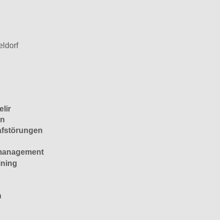
eldorf
lir
on
afstörungen
smanagement
ining
n