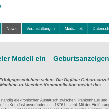
News
Veranstaltungen
Mediathek
Datensch
ung & Expansion
erbe & Preise
fte
ng & Finanzierung
ionalisierung
s
News-BB
Interviews
Portraits
Spezialthema
Newsletter-Anmeldung
Newsletter-Archiv
TOP-Veranstaltungen
Veranstaltungen-Archiv
Fact Sheet
Pressekontakt
Pressemitteilungen
Publikationen
Fotogalerie
Videogalerie
Datensc
eler Modell ein – Geburtsanzeigen
 Erfolgsgeschichten selten. Die Digitale Geburtsanze
ter Machine-to-Machine-Kommunikation meldet das
ollständig elektronischen Austausch zwischen Krankenhaus und
 im Kern fast unverändert seit 1876 besteht. Mit der Einführun