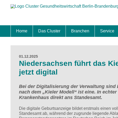
Home
Das Cluster
Branchen
Service
Standort
Clustermanagement
Clusterbeirat
Masterplan
Schwerpunkte
Mitgliedschaften
Zukunftsprojekte Berlin Brandenburg
Biotech & Pharma
Medtech & Digital Health
Versorgung
Ansiedl
Wettbew
Fachkrä
Förderu
Internat
Startup
Förder
01.12.2025
Niedersachsen führt das Ki
jetzt digital
Bei der Digitalisierung der Verwaltung sind
nach dem „Kieler Modell“ ist eine. In ech
Krankenhaus direkt ans Standesamt.
Die digitale Geburtsanzeige bildet erstmals einen v
Standesamt ab, während der zugrunde liegende Ablauf