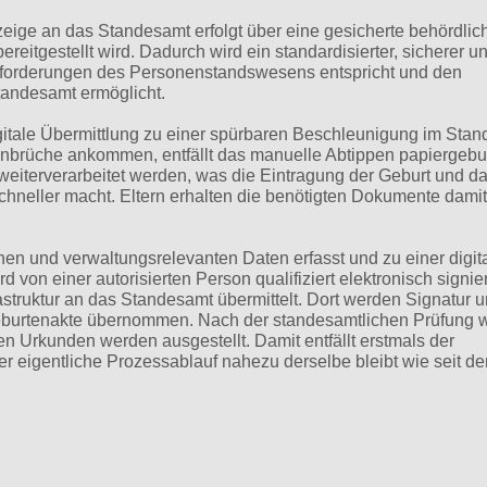
zeige an das Standesamt erfolgt über eine gesicherte behördlic
ereitgestellt wird. Dadurch wird ein standardisierter, sicherer u
Anforderungen des Personenstandswesens entspricht und den
tandesamt ermöglicht.
digitale Übermittlung zu einer spürbaren Beschleunigung im Sta
dienbrüche ankommen, entfällt das manuelle Abtippen papiergeb
weiterverarbeitet werden, was die Eintragung der Geburt und d
hneller macht. Eltern erhalten die benötigten Dokumente damit 
.
hen und verwaltungsrelevanten Daten erfasst und zu einer digit
on einer autorisierten Person qualifiziert elektronisch signie
astruktur an das Standesamt übermittelt. Dort werden Signatur 
 Geburtenakte übernommen. Nach der standesamtlichen Prüfung w
n Urkunden werden ausgestellt. Damit entfällt erstmals der
r eigentliche Prozessablauf nahezu derselbe bleibt wie seit de