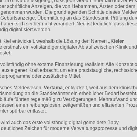
1876 wurde festgelegt, dass jede Geburt innerhalb kurzer Fri
ber schriftliche Anzeigen, die von Hebammen, Ärzten oder dem
gengenommen wurden. Die grundlegenden Schritte dieses Melde
n Geburtsanzeige, Übermittlung an das Standesamt, Prüfung dur
en sich seither nicht verändert. Neu ist lediglich, dass dies
ig digitalisiert werden.
t Kiel entwickelt, weshalb die Lösung den Namen
„Kieler
erstmals ein vollständiger digitaler Ablauf zwischen Klinik und
estet.
ollständig ohne externe Finanzierung realisiert. Alle Konzeptio
us eigener Kraft erbracht, um eine praxistaugliche, rechtssich
derprogramme oder zusätzliche Mittel.
inisches Meldewesen,
Vertama
, entwickelt, weil aus dem klinisc
ndsmeldung an die Standesämter ein erheblicher Bedarf besteht
bläufe führten regelmäßig zu Verzögerungen, Mehraufwand un
ttdessen einen reibungslosen, zeitgemäßen und effizienten Proz
ter spürbar entlastet.
 wird auch das erste vollständig digital gemeldete Baby
 deutliches Zeichen für moderne Verwaltungsprozesse und digi