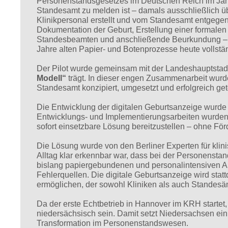
Personenstandsgesetzes im Deutschen Reich im Jahr 
Standesamt zu melden ist – damals ausschließlich ü
Klinikpersonal erstellt und vom Standesamt entge
Dokumentation der Geburt, Erstellung einer formale
Standesbeamten und anschließende Beurkundung – hab
Jahre alten Papier- und Botenprozesse heute vollständ
Der Pilot wurde gemeinsam mit der Landeshauptstad
Modell“
trägt. In dieser engen Zusammenarbeit wurde 
Standesamt konzipiert, umgesetzt und erfolgreich get
Die Entwicklung der digitalen Geburtsanzeige wurde v
Entwicklungs- und Implementierungsarbeiten wurden a
sofort einsetzbare Lösung bereitzustellen – ohne För
Die Lösung wurde von den Berliner Experten für kl
Alltag klar erkennbar war, dass bei der Personensta
bislang papiergebundenen und personalintensiven A
Fehlerquellen. Die digitale Geburtsanzeige wird sta
ermöglichen, der sowohl Kliniken als auch Standesäm
Da der erste Echtbetrieb in Hannover im KRH startet,
niedersächsisch sein. Damit setzt Niedersachsen ein
Transformation im Personenstandswesen.