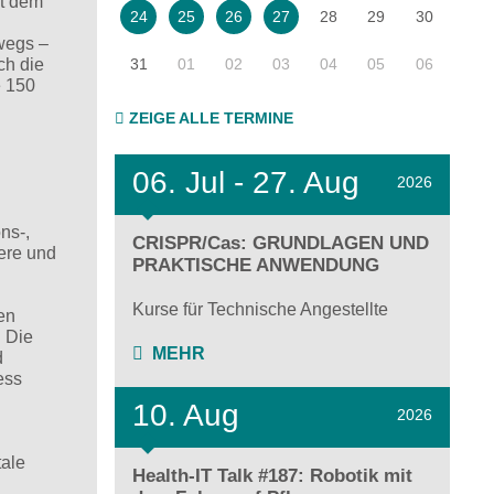
st dem
28
29
30
24
25
26
27
wegs –
31
01
02
03
04
05
06
ch die
e 150
ZEIGE ALLE TERMINE
06.
Jul - 27.
Aug
2026
ns-,
CRISPR/Cas: GRUNDLAGEN UND
ere und
PRAKTISCHE ANWENDUNG
Kurse für Technische Angestellte
hen
. Die
MEHR
d
ess
10. Aug
2026
tale
Health-IT Talk #187: Robotik mit