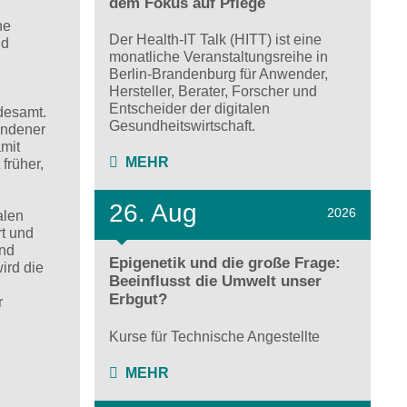
dem Fokus auf Pflege
he
Der Health-IT Talk (HITT) ist eine
nd
monatliche Veranstaltungsreihe in
Berlin-Brandenburg für Anwender,
Hersteller, Berater, Forscher und
Entscheider der digitalen
ndesamt.
Gesundheitswirtschaft.
undener
amit
MEHR
früher,
26. Aug
2026
alen
rt und
und
Epigenetik und die große Frage:
ird die
Beeinflusst die Umwelt unser
Erbgut?
r
Kurse für Technische Angestellte
MEHR