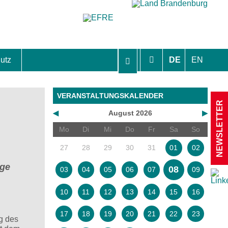
utz
DE
EN
hutzhinweise und Einverständniserklärungen
VERANSTALTUNGSKALENDER
NEWSLETTER
◀
August 2026
▶
Mo
Di
Mi
Do
Fr
Sa
So
27
28
29
30
31
01
02
ige
08
03
04
05
06
07
09
10
11
12
13
14
15
16
17
18
19
20
21
22
23
g des