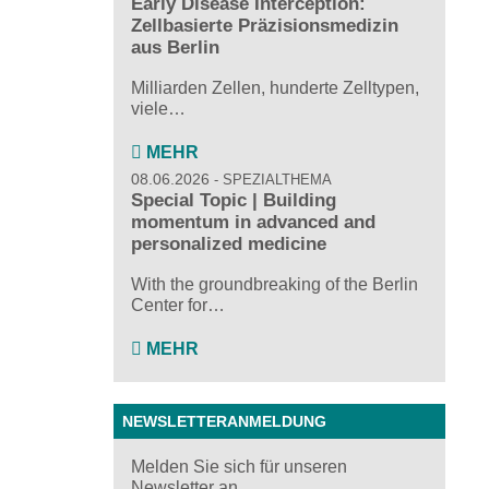
Early Disease Interception:
Zellbasierte Präzisionsmedizin
aus Berlin
Milliarden Zellen, hunderte Zelltypen,
viele…
MEHR
08.06.2026
SPEZIALTHEMA
Special Topic | Building
momentum in advanced and
personalized medicine
With the groundbreaking of the Berlin
Center for…
MEHR
NEWSLETTERANMELDUNG
Melden Sie sich für unseren
Newsletter an ...