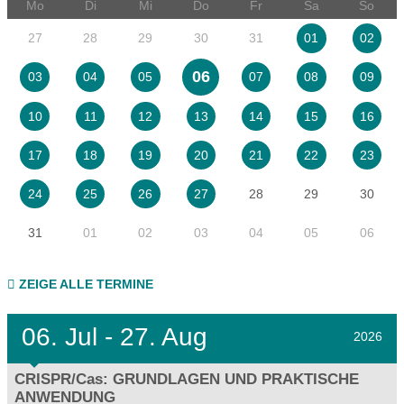
Mo
Di
Mi
Do
Fr
Sa
So
27
28
29
30
31
01
02
06
03
04
05
07
08
09
10
11
12
13
14
15
16
17
18
19
20
21
22
23
28
29
30
24
25
26
27
31
01
02
03
04
05
06
ZEIGE ALLE TERMINE
06.
Jul - 27.
Aug
2026
CRISPR/Cas: GRUNDLAGEN UND PRAKTISCHE
ANWENDUNG