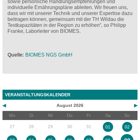
sowie persönliche Handlungsempfehlungen und
individuelle Ernährungspläne ableiten. Wir freuen uns,
dass wir mit unserer Technik und unserer Expertise dazu
beitragen können, gemeinsam mit der TH Wildau die
Testkapazitäten in der Region zu erhöhen“, so Philipp
Franke, Laborleiter von BIOMES.­
Quelle
BIOMES NGS GmbH
VERANSTALTUNGSKALENDER
◀
August 2026
▶
Mo
Di
Mi
Do
Fr
Sa
So
27
28
29
30
31
01
02