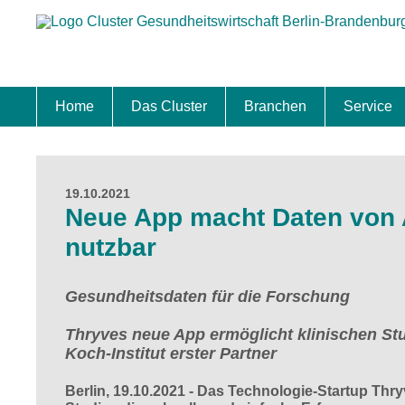
Home
Das Cluster
Branchen
Service
Standort
Clustermanagement
Clusterbeirat
Masterplan
Schwerpunkte
Mitgliedschaften
Zukunftsprojekte Berlin Brandenburg
Biotech & Pharma
Medtech & Digital Health
Versorgung
Ansiedl
Wettbew
Fachkrä
Förderu
Internat
Startup
Förder
19.10.2021
Neue App macht Daten von 
nutzbar
Gesundheitsdaten für die Forschung
Thryves neue App ermöglicht klinischen St
Koch-Institut erster Partner
Berlin, 19.10.2021
- Das Technologie-Startup Thry