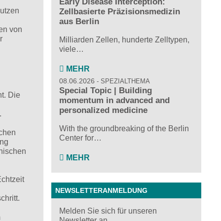
Early Disease Interception:
nutzen
Zellbasierte Präzisionsmedizin
aus Berlin
ten von
r
Milliarden Zellen, hunderte Zelltypen,
viele…
MEHR
08.06.2026
SPEZIALTHEMA
Special Topic | Building
t. Die
momentum in advanced and
personalized medicine
.
With the groundbreaking of the Berlin
ichen
Center for…
ung
inischen
MEHR
Echtzeit
NEWSLETTERANMELDUNG
hritt.
Melden Sie sich für unseren
m
Newsletter an ...