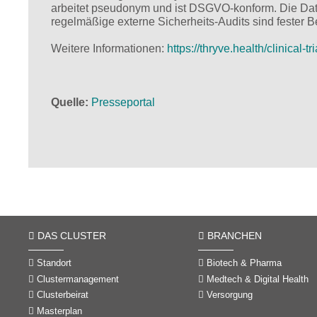
arbeitet pseudonym und ist DSGVO-konform. Die Daten
regelmäßige externe Sicherheits-Audits sind fester 
Weitere Informationen:
https://thryve.health/clinical-tr
Quelle
Presseportal
DAS CLUSTER
BRANCHEN
Standort
Biotech & Pharma
Clustermanagement
Medtech & Digital Health
Clusterbeirat
Versorgung
Masterplan