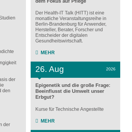
dem Fokus auf Pflege
Der Health-IT Talk (HITT) ist eine
 Studien
monatliche Veranstaltungsreihe in
Berlin-Brandenburg für Anwender,
Hersteller, Berater, Forscher und
Entscheider der digitalen
Gesundheitswirtschaft.
ndichte
MEHR
ngigkeit
26. Aug
2026
asis der
ie
Epigenetik und die große Frage:
d den
Beeinflusst die Umwelt unser
Erbgut?
Kurse für Technische Angestellte
MEHR
n der