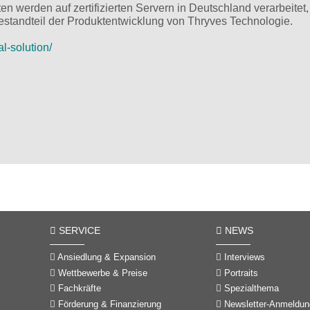
 werden auf zertifizierten Servern in Deutschland verarbeitet,
Bestandteil der Produktentwicklung von Thryves Technologie.
ial-solution/
SERVICE
NEWS
Ansiedlung & Expansion
Interviews
Wettbewerbe & Preise
Portraits
Fachkräfte
Spezialthema
Förderung & Finanzierung
Newsletter-Anmeldun