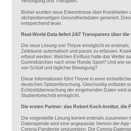
Versorgung und Therapien.
Bisher wurden neue Erkenntnisse über Krankheiten 
stichprobenartigen Gesundheitsdaten generiert. Dies
entsprechend teuer.
Real-World-Data liefert 24/7 Transparenz über di
Die neue Lösung von Thryve ermöglicht es erstmals,
Zeiträume automatisch und passiv zu erfassen. Kran
erfasst werden: Welchen Einfluss hatte das Wetter a
Gummibärchen nach einer Runde Sport? Und wie ver
von Schlaf und täglicher Bewegung?
Diese Informationen führt Thryve in einer einheitlich
deutschen Spitzenforschung. Gleichzeitig entlastet s
Echtzeitüberwachung der eingehenden Daten wird ein
Studienfortschritt ermöglicht.
Die ersten Partner: das Robert Koch-Institut, die 
Die vorgestellte Lösung kommt erstmals zusammen mi
Datenspende wird eine angepasste Version der App 
Corona-Pandemie umzusetzen. Die Corona-Datenspen