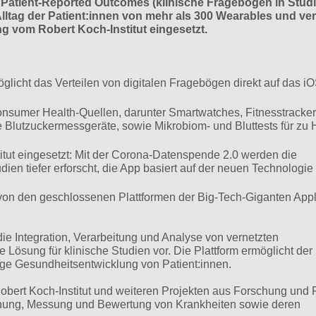
 Patient-Reported Outcomes (klinische Fragebögen in Stud
tag der Patient:innen von mehr als 300 Wearables und ver
g vom Robert Koch-Institut eingesetzt.
glicht das Verteilen von digitalen Fragebögen direkt auf das iO
sumer Health-Quellen, darunter Smartwatches, Fitnesstracker 
e Blutzuckermessgeräte, sowie Mikrobiom- und Bluttests für zu
itut eingesetzt: Mit der Corona-Datenspende 2.0 werden die
en tiefer erforscht, die App basiert auf der neuen Technologie
von den geschlossenen Plattformen der Big-Tech-Giganten App
ie Integration, Verarbeitung und Analyse von vernetzten
 Lösung für klinische Studien vor. Die Plattform ermöglicht der
ige Gesundheitsentwicklung von Patient:innen.
obert Koch-Institut und weiteren Projekten aus Forschung und 
schung, Messung und Bewertung von Krankheiten sowie deren