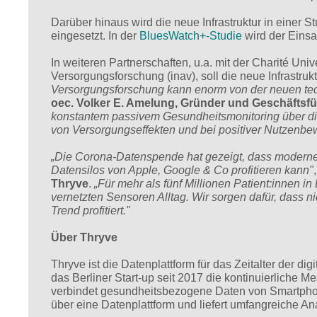
Darüber hinaus wird die neue Infrastruktur in einer 
eingesetzt. In der
BluesWatch+-Studie
wird der Einsa
In weiteren Partnerschaften, u.a. mit der Charité Uni
Versorgungsforschung (inav), soll die neue Infrastruk
Versorgungsforschung kann enorm von der neuen tec
oec. Volker E. Amelung, Gründer und Geschäftsfü
konstantem passivem Gesundheitsmonitoring über di
von Versorgungseffekten und bei positiver Nutzenbe
„
Die Corona-Datenspende hat gezeigt, dass modern
Datensilos von Apple, Google & Co profitieren kann"
Thryve
.
„
Für mehr als fünf Millionen Patient:innen i
vernetzten Sensoren Alltag. Wir sorgen dafür, dass 
Trend profitiert."
Über Thryve
Thryve ist die Datenplattform für das Zeitalter der d
das Berliner Start-up seit 2017 die kontinuierliche
verbindet gesundheitsbezogene Daten von Smartphon
über eine Datenplattform und liefert umfangreiche 