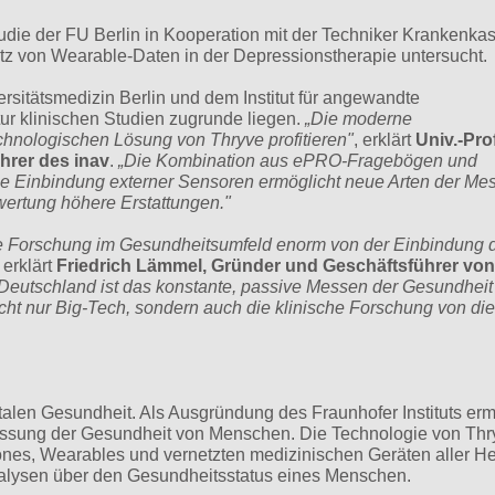
Studie der FU Berlin in Kooperation mit der Techniker Krankenka
tz von Wearable-Daten in der Depressionstherapie untersucht.
versitätsmedizin Berlin und dem Institut für angewandte
tur klinischen Studien zugrunde liegen.
„Die moderne
hnologischen Lösung von Thryve profitieren"
, erklärt
Univ.-
Prof
hrer des inav
.
„Die Kombination aus ePRO-Fragebögen und
e Einbindung externer Sensoren ermöglicht neue Arten der M
wertung höhere Erstattungen."
e Forschung im Gesundheitsumfeld enorm von der Einbindung 
, erklärt
Friedrich Lämmel, Gründer und Geschäftsführer von
n Deutschland ist das konstante, passive Messen der Gesundheit
nicht nur Big-Tech, sondern auch die klinische Forschung von d
igitalen Gesundheit. Als Ausgründung des Fraunhofer Instituts erm
 Messung der Gesundheit von Menschen. Die Technologie von Thr
es, Wearables und vernetzten medizinischen Geräten aller Her
Analysen über den Gesundheitsstatus eines Menschen.