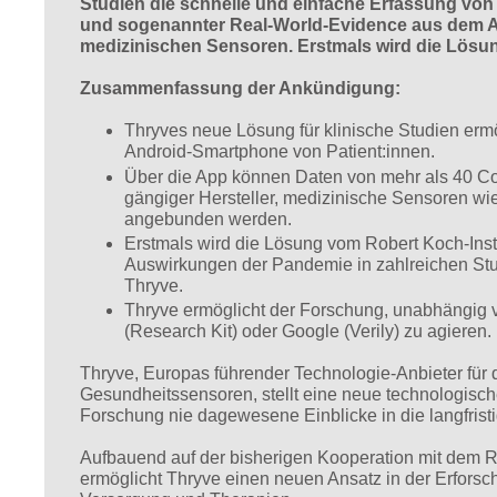
Studien die schnelle und einfache Erfassung von
und sogenannter Real-World-Evidence aus dem All
medizinischen Sensoren. Erstmals wird die Lösun
Zusammenfassung der Ankündigung:
Thryves neue Lösung für klinische Studien ermö
Android-Smartphone von Patient:innen.
Über die App können Daten von mehr als 40 Con
gängiger Hersteller, medizinische Sensoren wi
angebunden werden.
Erstmals wird die Lösung vom Robert Koch-Inst
Auswirkungen der Pandemie in zahlreichen Studi
Thryve.
Thryve ermöglicht der Forschung, unabhängig 
(Research Kit) oder Google (Verily) zu agieren.
Thryve, Europas führender Technologie-Anbieter für d
Gesundheitssensoren, stellt eine neue technologische
Forschung nie dagewesene Einblicke in die langfrist
Aufbauend auf der bisherigen Kooperation mit dem R
ermöglicht Thryve einen neuen Ansatz in der Erfor