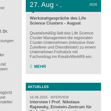
27.
Aug - .
2026
sse
Werkstattgespräche des Life
Science Clusters - August
. Dr.
Quartalsmäßig lädt das Life Science
Cluster Management die regionalen
essungen
Cluster-Unternehmen (inklusive ihrer
Zulieferer und Dienstleister) zu einem
Unternehmer-Frühstück mit
der
Fachvortrag ins KreativWerkR6 ein.
 mit
MEHR
iesem
AKTUELLES
öglicht
16.06.2026
yve
INTERVIEW
Interview I Prof. Nikolaus
steller
Rajewsky, Einstein-Zentrum für