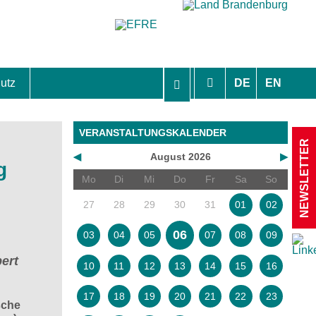
utz
DE
EN
hutzhinweise und Einverständniserklärungen
VERANSTALTUNGSKALENDER
NEWSLETTER
◀
August 2026
▶
g
Mo
Di
Mi
Do
Fr
Sa
So
27
28
29
30
31
01
02
06
03
04
05
07
08
09
ert
10
11
12
13
14
15
16
17
18
19
20
21
22
23
sche