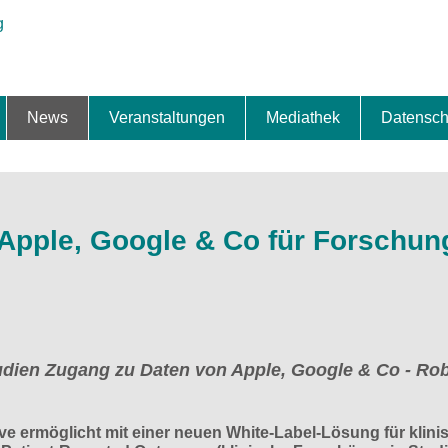
News
Veranstaltungen
Mediathek
Datensch
ung & Expansion
erbe & Preise
fte
ng & Finanzierung
ionalisierung
s
News-BB
Interviews
Portraits
Spezialthema
Newsletter-Anmeldung
Newsletter-Archiv
TOP-Veranstaltungen
Veranstaltungen-Archiv
Fact Sheet
Pressekontakt
Pressemitteilungen
Publikationen
Fotogalerie
Videogalerie
Datensc
Apple, Google & Co für Forschun
udien Zugang zu Daten von Apple, Google & Co - Rob
ve ermöglicht mit einer neuen White-Label-Lösung für klini