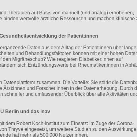
und Therapien auf Basis von manuell (und analog) erhobenen,
e binden wertvolle ärztliche Ressourcen und machen klinische
e Gesundheitsentwicklung der Patient:innen
 ergänzende Daten aus dem Alltag der Patient:innen über lange
kheiten und Behandlungsfaktoren können mit einer hohen Date
uf den Migräneschub? Wie reagieren Diabetiker:innen auf
ändern sich Entzündungswerte bei Rheumatiker:innen in Abhä
en Datenplattform zusammen. Die Vorteile: Sie stärkt die Datenb
ie Ärzt:innen und Forscher:innen in der Datenerhebung. Durch d
 schneller und umfassender Überblick über alle Aktivitäten un
FU Berlin und das inav
t dem Robert Koch-Institut zum Einsatz: Im Zuge der Corona-
von Thryve eingesetzt, um weitere Studien zu den Auswirkunge
de hat mehr als 500.000 Nutzer:innen.