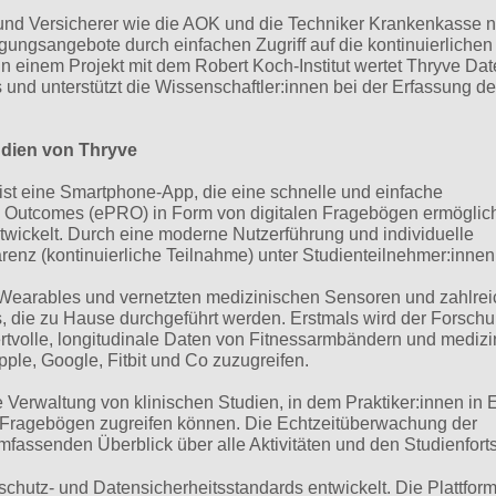
 und Versicherer wie die AOK und die Techniker Krankenkasse 
gungsangebote durch einfachen Zugriff auf die kontinuierlichen
In einem Projekt mit dem Robert Koch-Institut wertet Thryve Da
nd unterstützt die Wissenschaftler:innen bei der Erfassung de
udien von Thryve
n ist eine Smartphone-App, die eine schnelle und einfache
d Outcomes (ePRO) in Form von digitalen Fragebögen ermöglich
wickelt. Durch eine moderne Nutzerführung und individuelle
renz (kontinuierliche Teilnahme) unter Studienteilnehmer:innen
 Wearables und vernetzten medizinischen Sensoren und zahlre
s, die zu Hause durchgeführt werden. Erstmals wird der Forsch
ertvolle, longitudinale Daten von Fitnessarmbändern und mediz
le, Google, Fitbit und Co zuzugreifen.
ie Verwaltung von klinischen Studien, in dem Praktiker:innen in 
-Fragebögen zugreifen können. Die Echtzeitüberwachung der
assenden Überblick über alle Aktivitäten und den Studienfortsc
chutz- und Datensicherheitsstandards entwickelt. Die Plattfor