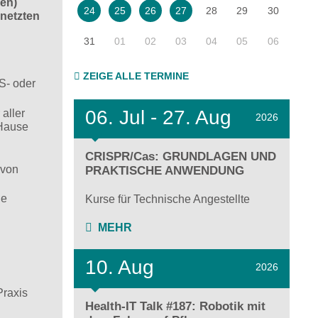
ien)
28
29
30
24
25
26
27
netzten
31
01
02
03
04
05
06
ZEIGE ALLE TERMINE
S- oder
06.
Jul - 27.
Aug
aller
2026
 Hause
CRISPR/Cas: GRUNDLAGEN UND
 von
PRAKTISCHE ANWENDUNG
le
Kurse für Technische Angestellte
MEHR
10. Aug
2026
Praxis
Health-IT Talk #187: Robotik mit