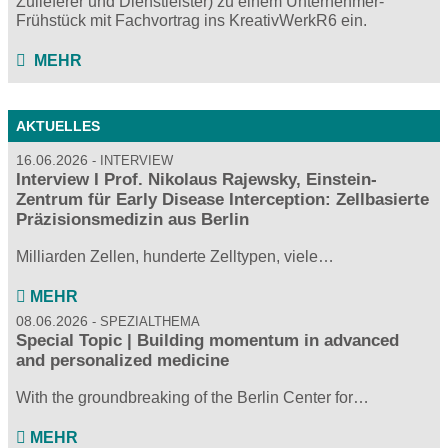
Zulieferer und Dienstleister) zu einem Unternehmer-
Frühstück mit Fachvortrag ins KreativWerkR6 ein.
MEHR
AKTUELLES
16.06.2026
INTERVIEW
Interview I Prof. Nikolaus Rajewsky, Einstein-
Zentrum für Early Disease Interception: Zellbasierte
Präzisionsmedizin aus Berlin
Milliarden Zellen, hunderte Zelltypen, viele…
MEHR
08.06.2026
SPEZIALTHEMA
Special Topic | Building momentum in advanced
and personalized medicine
With the groundbreaking of the Berlin Center for…
MEHR