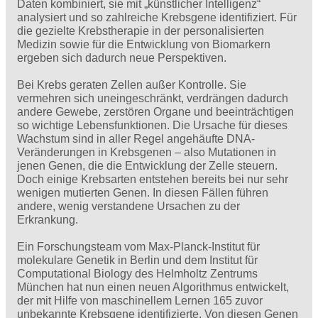
Daten kombiniert, sie mit „künstlicher Intelligenz“
analysiert und so zahlreiche Krebsgene identifiziert. Für
die gezielte Krebstherapie in der personalisierten
Medizin sowie für die Entwicklung von Biomarkern
ergeben sich dadurch neue Perspektiven.
Bei Krebs geraten Zellen außer Kontrolle. Sie
vermehren sich uneingeschränkt, verdrängen dadurch
andere Gewebe, zerstören Organe und beeinträchtigen
so wichtige Lebensfunktionen. Die Ursache für dieses
Wachstum sind in aller Regel angehäufte DNA-
Veränderungen in Krebsgenen – also Mutationen in
jenen Genen, die die Entwicklung der Zelle steuern.
Doch einige Krebsarten entstehen bereits bei nur sehr
wenigen mutierten Genen. In diesen Fällen führen
andere, wenig verstandene Ursachen zu der
Erkrankung.
Ein Forschungsteam vom Max-Planck-Institut für
molekulare Genetik in Berlin und dem Institut für
Computational Biology des Helmholtz Zentrums
München hat nun einen neuen Algorithmus entwickelt,
der mit Hilfe von maschinellem Lernen 165 zuvor
unbekannte Krebsgene identifizierte. Von diesen Genen