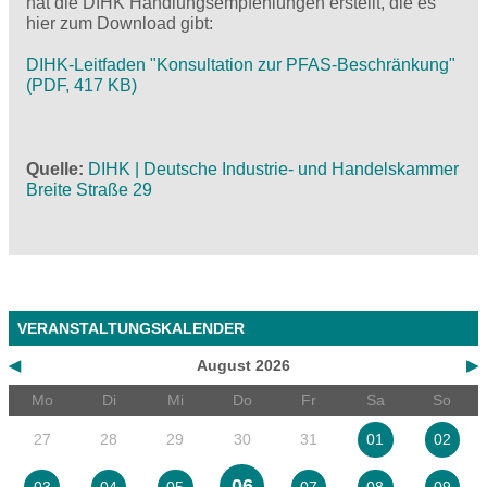
hat die DIHK Handlungsempfehlungen erstellt, die es
hier zum Download gibt:
DIHK-Leitfaden "Konsultation zur PFAS-Beschränkung"
(PDF, 417 KB)
Quelle
DIHK | Deutsche Industrie- und Handelskammer
Breite Straße 29
VERANSTALTUNGSKALENDER
◀
August 2026
▶
Mo
Di
Mi
Do
Fr
Sa
So
27
28
29
30
31
01
02
06
03
04
05
07
08
09