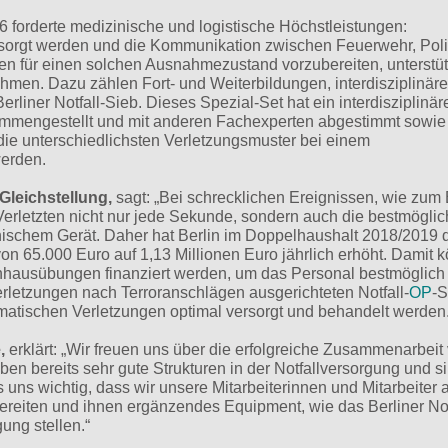
 forderte medizinische und logistische Höchstleistungen:
ersorgt werden und die Kommunikation zwischen Feuerwehr, Pol
n für einen solchen Ausnahmezustand vorzubereiten, unterstüt
men. Dazu zählen Fort- und Weiterbildungen, interdisziplinäre
liner Notfall-Sieb. Dieses Spezial-Set hat ein interdisziplinär
mmengestellt und mit anderen Fachexperten abgestimmt sowie 
 die unterschiedlichsten Verletzungsmuster bei einem
werden.
Gleichstellung,
sagt: „Bei schrecklichen Ereignissen, wie zum 
 Verletzten nicht nur jede Sekunde, sondern auch die bestmögli
ischem Gerät. Daher hat Berlin im Doppelhaushalt 2018/2019 
on 65.000 Euro auf 1,13 Millionen Euro jährlich erhöht. Damit 
nhausübungen finanziert werden, um das Personal bestmöglich
erletzungen nach Terroranschlägen ausgerichteten Notfall-
OP
-S
atischen Verletzungen optimal versorgt und behandelt werden.
,
erklärt: „Wir freuen uns über die erfolgreiche Zusammenarbeit
ben bereits sehr gute Strukturen in der Notfallversorgung und si
s uns wichtig, dass wir unsere Mitarbeiterinnen und Mitarbeiter 
eiten und ihnen ergänzendes Equipment, wie das Berliner Not
ung stellen.“