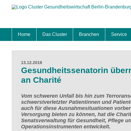
Home
Das Cluster
Branchen
Service
Standort
Clustermanagement
Clusterbeirat
Masterplan
Schwerpunkte
Mitgliedschaften
Zukunftsprojekte Berlin Brandenburg
Biotech & Pharma
Medtech & Digital Health
Versorgung
Ansiedl
Wettbew
Fachkrä
Förderu
Internat
Startup
Förder
13.12.2018
Gesundheitssenatorin überre
an Charité
Vom schweren Unfall bis hin zum Terrorans
schwerstverletzter Patientinnen und Patient
auch für diese Ausnahmesituationen vorbere
Versorgung bieten zu können, hat die Charit
Senatsverwaltung für Gesundheit, Pflege und
Operationsinstrumenten entwickelt.