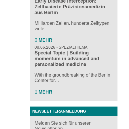
Early Disease Interception:
Zellbasierte Präzisionsmedizin
aus Berlin
Milliarden Zellen, hunderte Zelltypen,
viele…
MEHR
08.06.2026
SPEZIALTHEMA
Special Topic | Building
momentum in advanced and
personalized medicine
With the groundbreaking of the Berlin
Center for…
MEHR
NEWSLETTERANMELDUNG
Melden Sie sich für unseren
Newsletter an ...