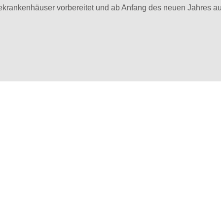
ekrankenhäuser vorbereitet und ab Anfang des neuen Jahres au