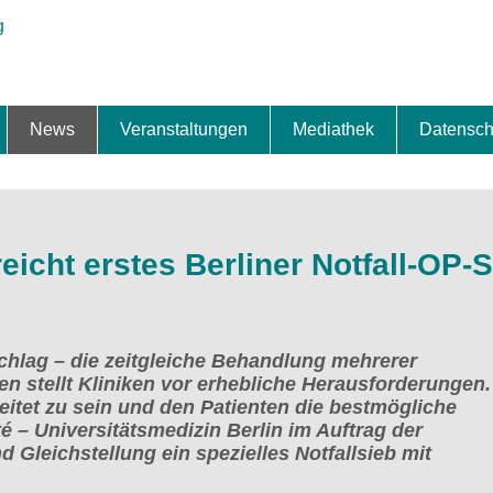
News
Veranstaltungen
Mediathek
Datensch
ung & Expansion
erbe & Preise
fte
ng & Finanzierung
ionalisierung
s
News-BB
Interviews
Portraits
Spezialthema
Newsletter-Anmeldung
Newsletter-Archiv
TOP-Veranstaltungen
Veranstaltungen-Archiv
Fact Sheet
Pressekontakt
Pressemitteilungen
Publikationen
Fotogalerie
Videogalerie
Datensc
icht erstes Berliner Notfall-OP-S
chlag – die zeitgleiche Behandlung mehrerer
en stellt Kliniken vor erhebliche Herausforderungen
itet zu sein und den Patienten die bestmögliche
é – Universitätsmedizin Berlin im Auftrag der
 Gleichstellung ein spezielles Notfallsieb mit