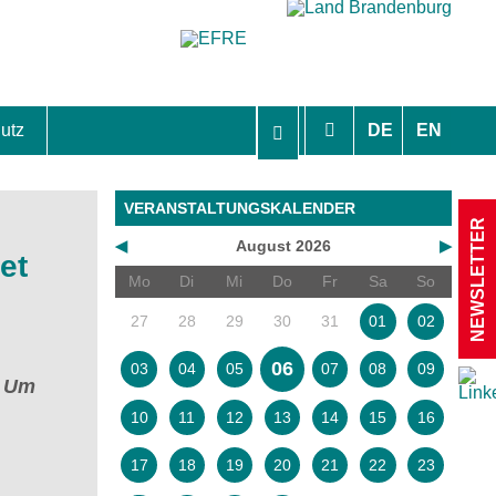
utz
DE
EN
hutzhinweise und Einverständniserklärungen
VERANSTALTUNGSKALENDER
NEWSLETTER
◀
August 2026
▶
et
Mo
Di
Mi
Do
Fr
Sa
So
27
28
29
30
31
01
02
06
03
04
05
07
08
09
. Um
10
11
12
13
14
15
16
17
18
19
20
21
22
23