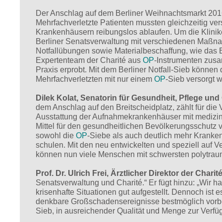
Der Anschlag auf dem Berliner Weihnachtsmarkt 2016
Mehrfachverletzte Patienten mussten gleichzeitig v
Krankenhäusern reibungslos ablaufen. Um die Klinike
Berliner Senatsverwaltung mit verschiedenen Maßnah
Notfallübungen sowie Materialbeschaffung, wie das Ber
Expertenteam der Charité aus
OP
-Instrumenten zusa
Praxis erprobt. Mit dem Berliner Notfall-Sieb können
Mehrfachverletzten mit nur einem
OP
-Sieb versorgt 
Dilek Kolat, Senatorin für Gesundheit, Pflege und 
dem Anschlag auf den Breitscheidplatz, zählt für die
Ausstattung der Aufnahmekrankenhäuser mit medizin
Mittel für den gesundheitlichen Bevölkerungsschutz v
sowohl die
OP
-Siebe als auch deutlich mehr Kranke
schulen. Mit den neu entwickelten und speziell auf V
können nun viele Menschen mit schwersten polytraum
Prof. Dr. Ulrich Frei, Ärztlicher Direktor der Charité
Senatsverwaltung und Charité.“ Er fügt hinzu: „Wir ha
krisenhafte Situationen gut aufgestellt. Dennoch ist e
denkbare Großschadensereignisse bestmöglich vorber
Sieb, in ausreichender Qualität und Menge zur Verfüg