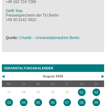
+49 162 724 7266
Steffi Terp
Pressesprecherin der TU Berlin
+49 30 3142 3922
Quelle
Charité – Universitätsmedizin Berlin
VERANSTALTUNGSKALENDER
◀
August 2026
▶
Mo
Di
Mi
Do
Fr
Sa
So
27
28
29
30
31
01
02
03
04
05
06
07
08
09