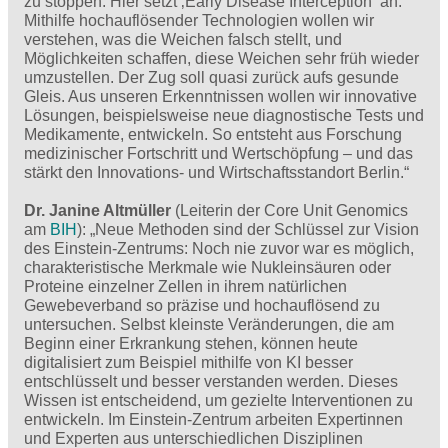
zu stoppen. Hier setzt ‚Early Disease Interception‘ an:
Mithilfe hochauflösender Technologien wollen wir
verstehen, was die Weichen falsch stellt, und
Möglichkeiten schaffen, diese Weichen sehr früh wieder
umzustellen. Der Zug soll quasi zurück aufs gesunde
Gleis. Aus unseren Erkenntnissen wollen wir innovative
Lösungen, beispielsweise neue diagnostische Tests und
Medikamente, entwickeln. So entsteht aus Forschung
medizinischer Fortschritt und Wertschöpfung – und das
stärkt den Innovations- und Wirtschaftsstandort Berlin.“
Dr. Janine Altmüller
(Leiterin der Core Unit Genomics
am
BIH
): „Neue Methoden sind der Schlüssel zur Vision
des Einstein-Zentrums: Noch nie zuvor war es möglich,
charakteristische Merkmale wie Nukleinsäuren oder
Proteine einzelner Zellen in ihrem natürlichen
Gewebeverband so präzise und hochauflösend zu
untersuchen. Selbst kleinste Veränderungen, die am
Beginn einer Erkrankung stehen, können heute
digitalisiert zum Beispiel mithilfe von KI besser
entschlüsselt und besser verstanden werden. Dieses
Wissen ist entscheidend, um gezielte Interventionen zu
entwickeln. Im Einstein-Zentrum arbeiten Expertinnen
und Experten aus unterschiedlichen Disziplinen