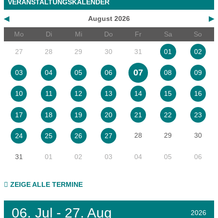
VERANSTALTUNGSKALENDER
◀
August 2026
▶
Mo
Di
Mi
Do
Fr
Sa
So
27
28
29
30
31
01
02
07
03
04
05
06
08
09
10
11
12
13
14
15
16
17
18
19
20
21
22
23
28
29
30
24
25
26
27
31
01
02
03
04
05
06
ZEIGE ALLE TERMINE
06.
Jul - 27.
Aug
2026