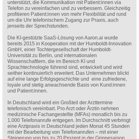
unterstützt, die Kommunikation mit Patient:innen via
Telefon zu vereinfachen und zu verbessern. Gleichzeitig
profitieren Patient:innen von mehr Flexibilität und rund
um die Uhr telefonischem Zugang zur Praxis, auch
jenseits der Sprechstunden.
Die KI-gestützte SaaS-Lösung von Aaron.ai wurde
bereits 2015 in Kooperation mit der Humboldt-Innovation
GmbH, einer Tochtergesellschaft der Humboldt-
Universität zu Berlin, und internationalen
Wissenschaftlern, die im Bereich KI und
Sprachtechnologie führend sind, entwickelt und wird
seither kontinuierlich erweitert. Das Unternehmen blickt
auf eine lange Erfolgsgeschichte und eine zufriedene,
loyale und stetig anwachsende Basis von Kund:innen
und Patient:innen.
In Deutschland wird ein Großteil der Arzttermine
telefonisch vereinbart. Pro Arzt oder Ärztin nehmen
medizinische Fachangestellte (MFAs) monatlich bis zu
1.000 Telefonanrufe entgegen. Im Durchschnitt verbringt
eine Arztpraxis in Deutschland jeden Monat 45 Stunden
mit der Bearbeitung von Telefonanrufen – mit einer
Steigerung von bis zu 20 Prozent in der Grippesaison.