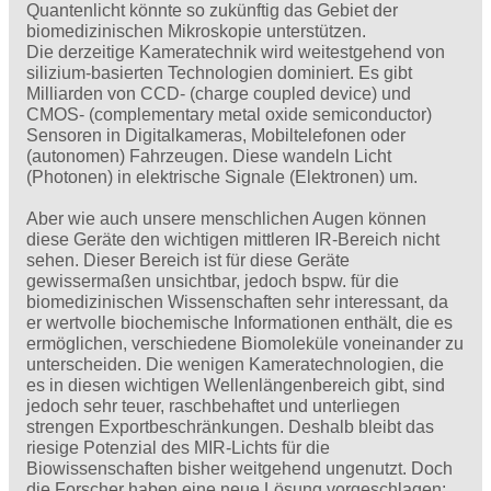
Quantenlicht könnte so zukünftig das Gebiet der
biomedizinischen Mikroskopie unterstützen.
Die derzeitige Kameratechnik wird weitestgehend von
silizium-basierten Technologien dominiert. Es gibt
Milliarden von CCD- (charge coupled device) und
CMOS- (complementary metal oxide semiconductor)
Sensoren in Digitalkameras, Mobiltelefonen oder
(autonomen) Fahrzeugen. Diese wandeln Licht
(Photonen) in elektrische Signale (Elektronen) um.
Aber wie auch unsere menschlichen Augen können
diese Geräte den wichtigen mittleren IR-Bereich nicht
sehen. Dieser Bereich ist für diese Geräte
gewissermaßen unsichtbar, jedoch bspw. für die
biomedizinischen Wissenschaften sehr interessant, da
er wertvolle biochemische Informationen enthält, die es
ermöglichen, verschiedene Biomoleküle voneinander zu
unterscheiden. Die wenigen Kameratechnologien, die
es in diesen wichtigen Wellenlängenbereich gibt, sind
jedoch sehr teuer, raschbehaftet und unterliegen
strengen Exportbeschränkungen. Deshalb bleibt das
riesige Potenzial des MIR-Lichts für die
Biowissenschaften bisher weitgehend ungenutzt. Doch
die Forscher haben eine neue Lösung vorgeschlagen: