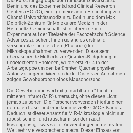
Die Forschungsgruppe der Humboldt-Universität zu
Berlin und des Experimental and Clinical Research
Centers (ECRC), einer gemeinsamen Einrichtung von
Charité Universitätsmedizin zu Berlin und dem Max-
Delbrück-Zentrum für Molekulare Medizin in der
Helmholtz-Gemeinschaft, ist mit ihrem neuen
Experiment auf der Titelseite der Fachzeitschrift Science
Advances zu sehen. Ihnen gelang es erstmalig
verschränkte Lichtteilchen (Photonen) für
Mikroskopaufnahmen zu verwenden. Diese sehr
überraschende Methode zur Quanten-Bildgebung mit
undetektierten Photonen, wurde erst 2014 in der
Arbeitsgruppe um den berühmten Quantenphysiker
Anton Zeilinger in Wien entdeckt. Die ersten Aufnahmen
zeigen Gewebeproben eines Mäuseherzens.
Die Gewebeprobe wird mit „unsichtbarem“ Licht im
mittleren Infrarot (MIR) untersucht, ohne dieses Licht
jemals zu sehen. Die Forscher verwenden hierfür einen
normalen Laser und eine kommerzielle CMOS-Kamera.
Dadurch ist dieser Ansatz für MIR-Mikroskopie nicht nur
robust, schnell und rauscharm, sondern auch
kostengünstig - was sie für Anwendungen in der realen
Welt sehr vielversprechend macht. Dieser Einsatz von