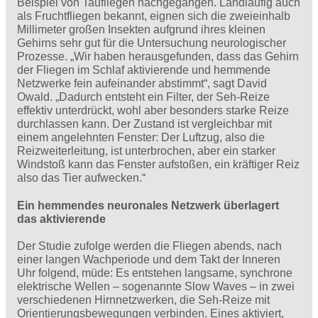
Beispiel von Taufliegen nachgegangen. Landläufig auch
als Fruchtfliegen bekannt, eignen sich die zweieinhalb
Millimeter großen Insekten aufgrund ihres kleinen
Gehirns sehr gut für die Untersuchung neurologischer
Prozesse. „Wir haben herausgefunden, dass das Gehirn
der Fliegen im Schlaf aktivierende und hemmende
Netzwerke fein aufeinander abstimmt“, sagt David
Owald. „Dadurch entsteht ein Filter, der Seh-Reize
effektiv unterdrückt, wohl aber besonders starke Reize
durchlassen kann. Der Zustand ist vergleichbar mit
einem angelehnten Fenster: Der Luftzug, also die
Reizweiterleitung, ist unterbrochen, aber ein starker
Windstoß kann das Fenster aufstoßen, ein kräftiger Reiz
also das Tier aufwecken.“
Ein hemmendes neuronales Netzwerk überlagert
das aktivierende
Der Studie zufolge werden die Fliegen abends, nach
einer langen Wachperiode und dem Takt der Inneren
Uhr folgend, müde: Es entstehen langsame, synchrone
elektrische Wellen – sogenannte Slow Waves – in zwei
verschiedenen Hirnnetzwerken, die Seh-Reize mit
Orientierungsbewegungen verbinden. Eines aktiviert,