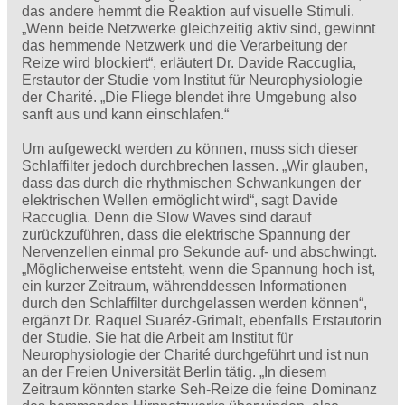
das andere hemmt die Reaktion auf visuelle Stimuli.
„Wenn beide Netzwerke gleichzeitig aktiv sind, gewinnt
das hemmende Netzwerk und die Verarbeitung der
Reize wird blockiert“, erläutert Dr. Davide Raccuglia,
Erstautor der Studie vom Institut für Neurophysiologie
der Charité. „Die Fliege blendet ihre Umgebung also
sanft aus und kann einschlafen.“
Um aufgeweckt werden zu können, muss sich dieser
Schlaffilter jedoch durchbrechen lassen. „Wir glauben,
dass das durch die rhythmischen Schwankungen der
elektrischen Wellen ermöglicht wird“, sagt Davide
Raccuglia. Denn die Slow Waves sind darauf
zurückzuführen, dass die elektrische Spannung der
Nervenzellen einmal pro Sekunde auf- und abschwingt.
„Möglicherweise entsteht, wenn die Spannung hoch ist,
ein kurzer Zeitraum, währenddessen Informationen
durch den Schlaffilter durchgelassen werden können“,
ergänzt Dr. Raquel Suaréz-Grimalt, ebenfalls Erstautorin
der Studie. Sie hat die Arbeit am Institut für
Neurophysiologie der Charité durchgeführt und ist nun
an der Freien Universität Berlin tätig. „In diesem
Zeitraum könnten starke Seh-Reize die feine Dominanz