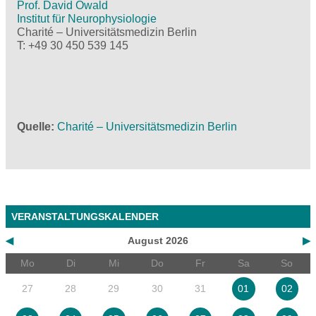
Prof. David Owald
Institut für Neurophysiologie
Charité – Universitätsmedizin Berlin
T: +49 30 450 539 145
Quelle
Charité – Universitätsmedizin Berlin
VERANSTALTUNGSKALENDER
◀
August 2026
▶
Mo
Di
Mi
Do
Fr
Sa
So
27
28
29
30
31
01
02