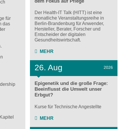
dem Fokus auf Pflege
och
Der Health-IT Talk (HITT) ist eine
monatliche Veranstaltungsreihe in
ge für
Berlin-Brandenburg für Anwender,
h das
Hersteller, Berater, Forscher und
der
Entscheider der digitalen
Gesundheitswirtschaft.
.
MEHR
en
26. Aug
2026
Epigenetik und die große Frage:
adership
Beeinflusst die Umwelt unser
Erbgut?
Kurse für Technische Angestellte
Kapitel
MEHR