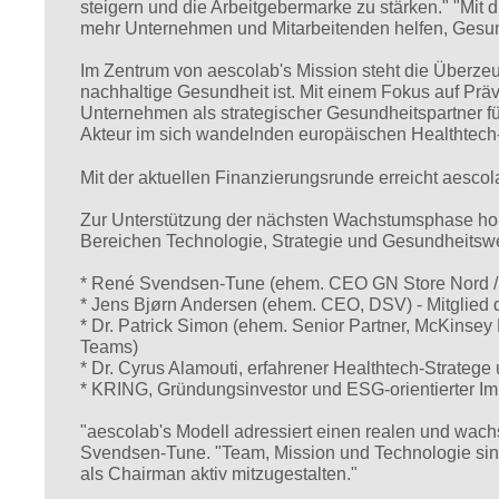
steigern und die Arbeitgebermarke zu stärken." "Mit
mehr Unternehmen und Mitarbeitenden helfen, Gesund
Im Zentrum von aescolab's Mission steht die Überzeu
nachhaltige Gesundheit ist. Mit einem Fokus auf Präv
Unternehmen als strategischer Gesundheitspartner für
Akteur im sich wandelnden europäischen Healthtech
Mit der aktuellen Finanzierungsrunde erreicht aescol
Zur Unterstützung der nächsten Wachstumsphase hol
Bereichen Technologie, Strategie und Gesundheitsw
* René Svendsen-Tune (ehem. CEO GN Store Nord / J
* Jens Bjørn Andersen (ehem. CEO, DSV) - Mitglied d
* Dr. Patrick Simon (ehem. Senior Partner, McKinsey
Teams)
* Dr. Cyrus Alamouti, erfahrener Healthtech-Stratege 
* KRING, Gründungsinvestor und ESG-orientierter I
"aescolab's Modell adressiert einen realen und wach
Svendsen-Tune. "Team, Mission und Technologie sind 
als Chairman aktiv mitzugestalten."