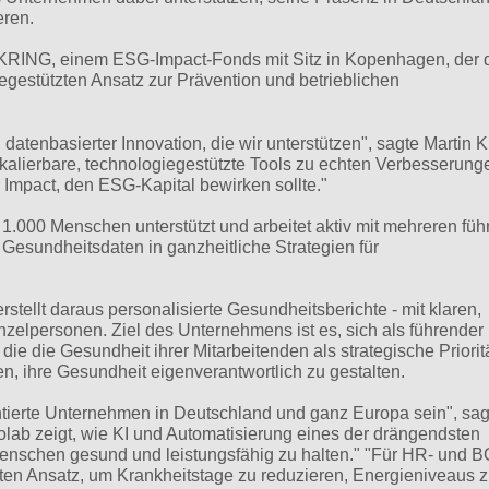
eren.
KRING, einem ESG-Impact-Fonds mit Sitz in Kopenhagen, der 
iegestützten Ansatz zur Prävention und betrieblichen
 datenbasierter Innovation, die wir unterstützen", sagte Martin K
alierbare, technologiegestützte Tools zu echten Verbesserung
Impact, den ESG-Kapital bewirken sollte."
 1.000 Menschen unterstützt und arbeitet aktiv mit mehreren fü
esundheitsdaten in ganzheitliche Strategien für
rstellt daraus personalisierte Gesundheitsberichte - mit klaren,
lpersonen. Ziel des Unternehmens ist es, sich als führender
die die Gesundheit ihrer Mitarbeitenden als strategische Priorit
en, ihre Gesundheit eigenverantwortlich zu gestalten.
ientierte Unternehmen in Deutschland und ganz Europa sein", sag
lab zeigt, wie KI und Automatisierung eines der drängendsten
enschen gesund und leistungsfähig zu halten." "Für HR- und 
zten Ansatz, um Krankheitstage zu reduzieren, Energieniveaus 