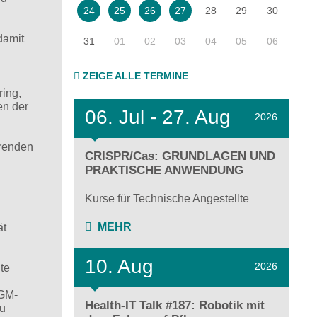
28
29
30
24
25
26
27
damit
31
01
02
03
04
05
06
ZEIGE ALLE TERMINE
ring,
en der
06.
Jul - 27.
Aug
2026
hrenden
CRISPR/Cas: GRUNDLAGEN UND
PRAKTISCHE ANWENDUNG
Kurse für Technische Angestellte
MEHR
ät
10. Aug
2026
te
BGM-
Health-IT Talk #187: Robotik mit
zu