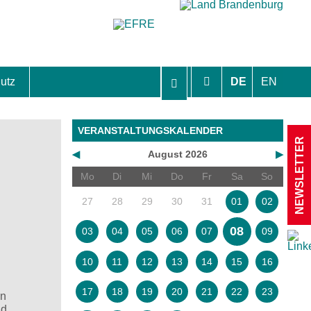
utz
DE
EN
hutzhinweise und Einverständniserklärungen
VERANSTALTUNGSKALENDER
NEWSLETTER
◀
August 2026
▶
Mo
Di
Mi
Do
Fr
Sa
So
27
28
29
30
31
01
02
08
03
04
05
06
07
09
10
11
12
13
14
15
16
d
17
18
19
20
21
22
23
in
nd