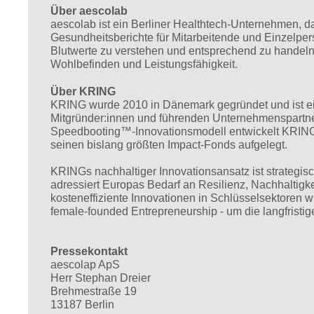
Über aescolab
aescolab ist ein Berliner Healthtech-Unternehmen, da
Gesundheitsberichte für Mitarbeitende und Einzelper
Blutwerte zu verstehen und entsprechend zu handeln
Wohlbefinden und Leistungsfähigkeit.
Über KRING
KRING wurde 2010 in Dänemark gegründet und ist ein
Mitgründer:innen und führenden Unternehmenspartnern
Speedbooting™-Innovationsmodell entwickelt KRING s
seinen bislang größten Impact-Fonds aufgelegt.
KRINGs nachhaltiger Innovationsansatz ist strategi
adressiert Europas Bedarf an Resilienz, Nachhaltig
kosteneffiziente Innovationen in Schlüsselsektoren w
female-founded Entrepreneurship - um die langfristi
Pressekontakt
aescolap ApS
Herr Stephan Dreier
Brehmestraße 19
13187 Berlin