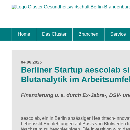
Home
Das Cluster
Branchen
Service
Standort
Clustermanagement
Clusterbeirat
Masterplan
Schwerpunkte
Mitgliedschaften
Zukunftsprojekte Berlin Brandenburg
Biotech & Pharma
Medtech & Digital Health
Versorgung
Ansiedl
Wettbew
Fachkrä
Förderu
Internat
Startup
Förder
04.06.2025
Berliner Startup aescolab s
Blutanalytik im Arbeitsumfe
Finanzierung u. a. durch Ex-Jabra-, DSV- 
aescolab, ein in Berlin ansässiger Healthtech-Innova
Lebensstil-Empfehlungen auf Basis von Blutwerten li
Wachstum zu beschleunigen. Die Investition wird da