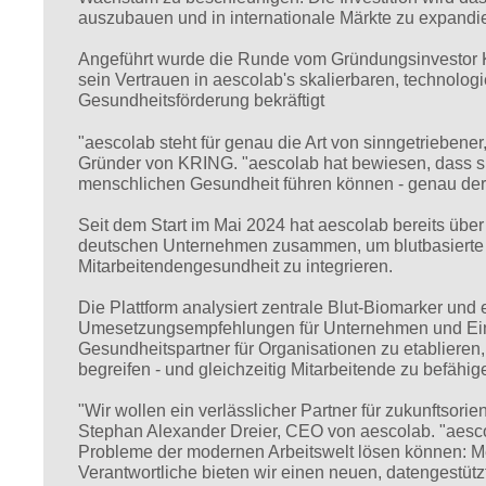
auszubauen und in internationale Märkte zu expandi
Angeführt wurde die Runde vom Gründungsinvestor 
sein Vertrauen in aescolab's skalierbaren, technolog
Gesundheitsförderung bekräftigt
"aescolab steht für genau die Art von sinngetriebener,
Gründer von KRING. "aescolab hat bewiesen, dass sk
menschlichen Gesundheit führen können - genau der 
Seit dem Start im Mai 2024 hat aescolab bereits über
deutschen Unternehmen zusammen, um blutbasierte G
Mitarbeitendengesundheit zu integrieren.
Die Plattform analysiert zentrale Blut-Biomarker und e
Umesetzungsempfehlungen für Unternehmen und Einze
Gesundheitspartner für Organisationen zu etablieren, 
begreifen - und gleichzeitig Mitarbeitende zu befähig
"Wir wollen ein verlässlicher Partner für zukunftsor
Stephan Alexander Dreier, CEO von aescolab. "aesco
Probleme der modernen Arbeitswelt lösen können: M
Verantwortliche bieten wir einen neuen, datengestüt