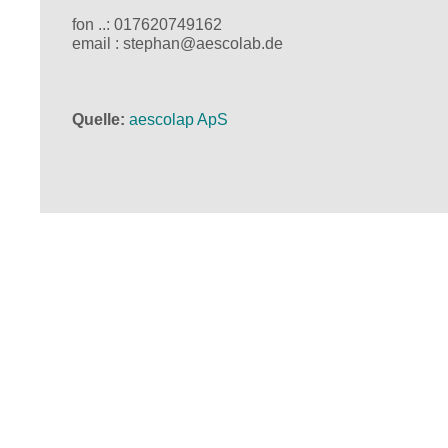
fon ..: 017620749162
email : stephan@aescolab.de
Quelle
aescolap ApS