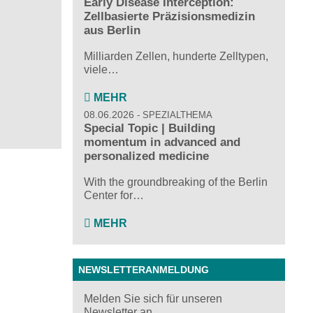
Early Disease Interception:
Zellbasierte Präzisionsmedizin
aus Berlin
Milliarden Zellen, hunderte Zelltypen,
viele…
MEHR
08.06.2026
SPEZIALTHEMA
Special Topic | Building
momentum in advanced and
personalized medicine
With the groundbreaking of the Berlin
Center for…
MEHR
NEWSLETTERANMELDUNG
Melden Sie sich für unseren
Newsletter an ...