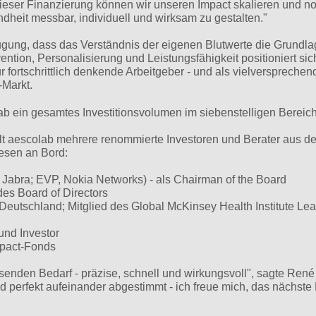
 dieser Finanzierung können wir unseren Impact skalieren und n
heit messbar, individuell und wirksam zu gestalten."
gung, dass das Verständnis der eigenen Blutwerte die Grundla
ention, Personalisierung und Leistungsfähigkeit positioniert sic
 fortschrittlich denkende Arbeitgeber - und als vielversprechen
-Markt.
ab ein gesamtes Investitionsvolumen im siebenstelligen Bereich
t aescolab mehrere renommierte Investoren und Berater aus d
esen an Bord:
abra; EVP, Nokia Networks) - als Chairman of the Board
es Board of Directors
 Deutschland; Mitglied des Global McKinsey Health Institute Le
und Investor
mpact-Fonds
senden Bedarf - präzise, schnell und wirkungsvoll", sagte René
perfekt aufeinander abgestimmt - ich freue mich, das nächste 